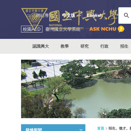
:::
網站導覽
中文版
English
校園
AED
臺灣國立大學系統
認識興大
教學
研究
行政
招生
首頁
招生。徵才。
發燒新聞