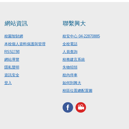
網站資訊
聯繫興大
校園智財網
校安中心 04-22870885
本校個人資料保護與管理
全校電話
RSS訂閱
人員查詢
網站導覽
校務建言系統
隱私聲明
失物招領
資訊安全
校內停車
登入
如何到興大
校區位置總配置圖