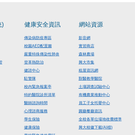
)
健康安全資訊
網站資源
傳染病防疫專區
影音網
校園AED配置圖
實習商店
嚴重特殊傳染性肺炎
森林農場
管
登革熱防治
興大市集
健諮中心
租屋資訊網
駐警隊
獸醫教學醫院
校內緊急報案亭
土壤調查試驗中心
特約醫院診所清單
有機農業推動中心
醫師諮詢時間
員工子女托嬰中心
心理諮商服務
圓廳餐廳資訊
學生保險
全校各單位場地收費標準
健康保險
興大校徽下載(AI檔)