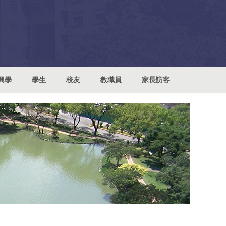
興學
學生
校友
教職員
家長訪客