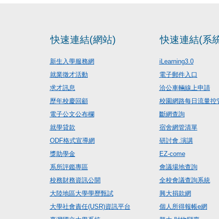
快速連結(網站)
快速連結(系統
新生入學服務網
iLearning3.0
就業徵才活動
電子郵件入口
求才訊息
洽公車輛線上申請
歷年校慶回顧
校園網路每日流量控
電子公文公布欄
斷網查詢
就學貸款
宿舍網管清單
ODF格式宣導網
研討會.演講
獎助學金
EZ-come
系所評鑑專區
會議場地查詢
校務財務資訊公開
全校會議查詢系統
大陸地區大學學歷甄試
興大捐款網
大學社會責任(USR)資訊平台
個人所得報帳e網