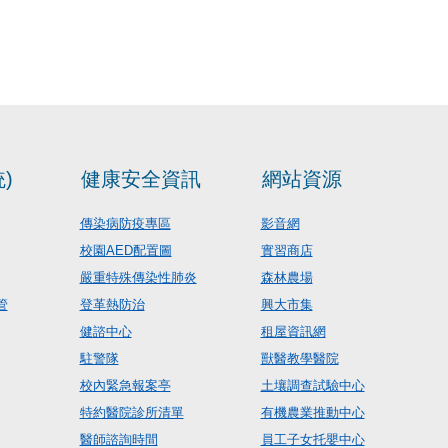
)
健康安全資訊
網站資源
傳染病防疫專區
影音網
校園AED配置圖
實習商店
嚴重特殊傳染性肺炎
森林農場
管
登革熱防治
興大市集
健諮中心
租屋資訊網
駐警隊
獸醫教學醫院
校內緊急報案亭
土壤調查試驗中心
特約醫院診所清單
有機農業推動中心
醫師諮詢時間
員工子女托嬰中心