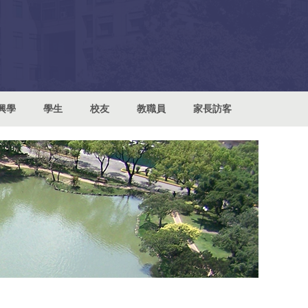
興學
學生
校友
教職員
家長訪客