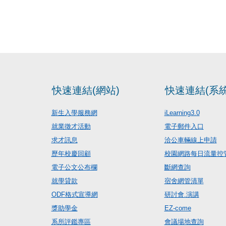
快速連結(網站)
快速連結(系統
新生入學服務網
iLearning3.0
就業徵才活動
電子郵件入口
求才訊息
洽公車輛線上申請
歷年校慶回顧
校園網路每日流量控
電子公文公布欄
斷網查詢
就學貸款
宿舍網管清單
ODF格式宣導網
研討會.演講
獎助學金
EZ-come
系所評鑑專區
會議場地查詢