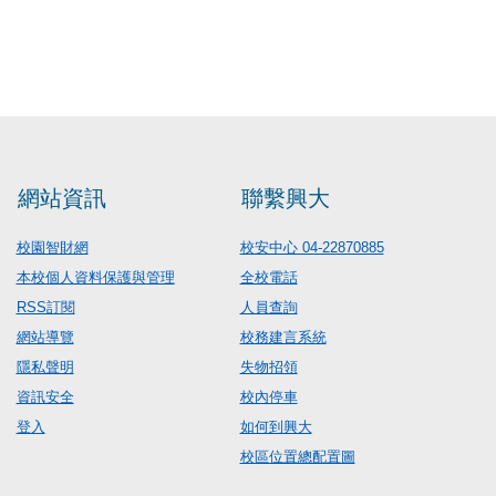
網站資訊
聯繫興大
校園智財網
校安中心 04-22870885
本校個人資料保護與管理
全校電話
RSS訂閱
人員查詢
網站導覽
校務建言系統
隱私聲明
失物招領
資訊安全
校內停車
登入
如何到興大
校區位置總配置圖