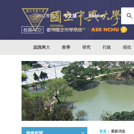
:::
網站導覽
中文版
English
校園
AED
臺灣國立大學系統
認識興大
教學
研究
行政
招生
首頁
最新消息
發燒新聞