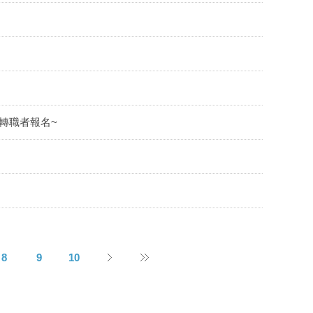
轉職者報名~
8
9
10