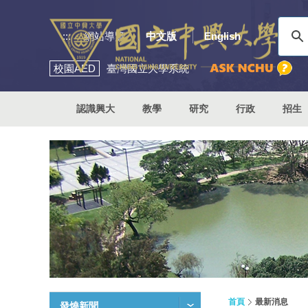
:::
網站導覽
中文版
English
校園
AED
臺灣國立大學系統
認識興大
教學
研究
行政
招生
首頁
最新消息
發燒新聞