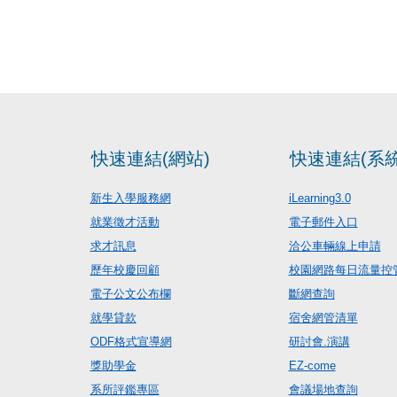
快速連結(網站)
快速連結(系統
新生入學服務網
iLearning3.0
就業徵才活動
電子郵件入口
求才訊息
洽公車輛線上申請
歷年校慶回顧
校園網路每日流量控
電子公文公布欄
斷網查詢
就學貸款
宿舍網管清單
ODF格式宣導網
研討會.演講
獎助學金
EZ-come
系所評鑑專區
會議場地查詢