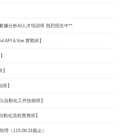
數據分析AI人才培訓班 熱烈招生中**
l API＆Vue 實戰班】
班】
戰班】
認知班】
EXCEL自動化工作技能班】
處理與自動化流程實務班】
115.08.31截止）