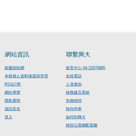
網站資訊
聯繫興大
校園智財網
校安中心 04-22870885
本校個人資料保護與管理
全校電話
RSS訂閱
人員查詢
網站導覽
校務建言系統
隱私聲明
失物招領
資訊安全
校內停車
登入
如何到興大
校區位置總配置圖