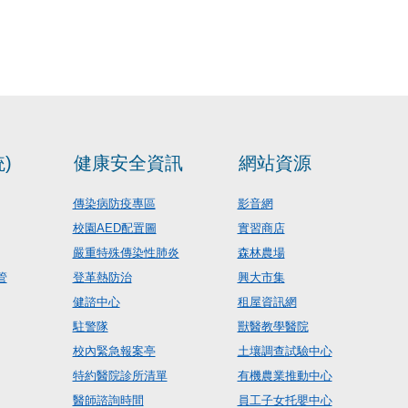
)
健康安全資訊
網站資源
傳染病防疫專區
影音網
校園AED配置圖
實習商店
嚴重特殊傳染性肺炎
森林農場
管
登革熱防治
興大市集
健諮中心
租屋資訊網
駐警隊
獸醫教學醫院
校內緊急報案亭
土壤調查試驗中心
特約醫院診所清單
有機農業推動中心
醫師諮詢時間
員工子女托嬰中心