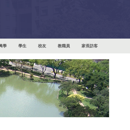
興學
學生
校友
教職員
家長訪客