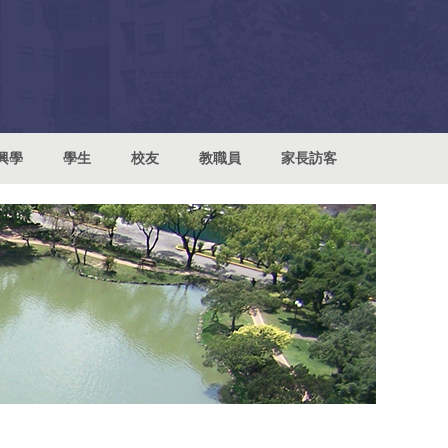
興學
學生
校友
教職員
家長訪客