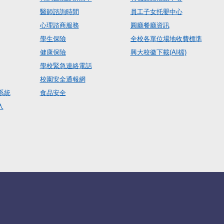
醫師諮詢時間
員工子女托嬰中心
心理諮商服務
圓廳餐廳資訊
學生保險
全校各單位場地收費標準
健康保險
興大校徽下載(AI檔)
學校緊急連絡電話
校園安全通報網
系統
食品安全
入