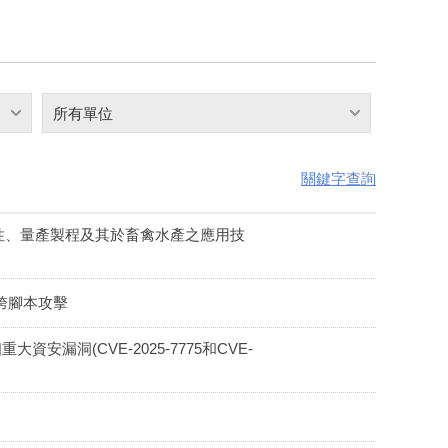
所有單位
關鍵字查詢
性、量產製程及其於畜禽水產之應用技
S跨腳本攻擊
在2個重大資安漏洞(CVE-2025-7775和CVE-