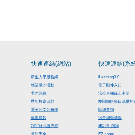
快速連結(網站)
快速連結(系統
新生入學服務網
iLearning3.0
就業徵才活動
電子郵件入口
求才訊息
洽公車輛線上申請
歷年校慶回顧
校園網路每日流量控
電子公文公布欄
斷網查詢
就學貸款
宿舍網管清單
ODF格式宣導網
研討會.演講
獎助學金
EZ-come