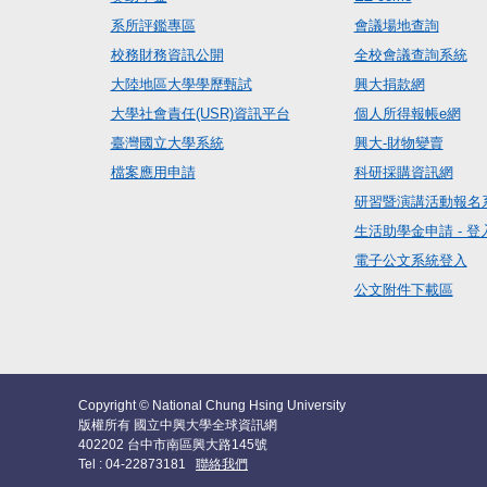
系所評鑑專區
會議場地查詢
校務財務資訊公開
全校會議查詢系統
大陸地區大學學歷甄試
興大捐款網
大學社會責任(USR)資訊平台
個人所得報帳e網
臺灣國立大學系統
興大-財物變賣
檔案應用申請
科研採購資訊網
研習暨演講活動報名
生活助學金申請 - 登
電子公文系統登入
公文附件下載區
Copyright © National Chung Hsing University
版權所有 國立中興大學全球資訊網
402202 台中市南區興大路145號
Tel : 04-22873181
聯絡我們