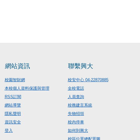
網站資訊
聯繫興大
校園智財網
校安中心 04-22870885
本校個人資料保護與管理
全校電話
RSS訂閱
人員查詢
網站導覽
校務建言系統
隱私聲明
失物招領
資訊安全
校內停車
登入
如何到興大
校區位置總配置圖