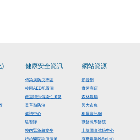
)
健康安全資訊
網站資源
傳染病防疫專區
影音網
校園AED配置圖
實習商店
嚴重特殊傳染性肺炎
森林農場
管
登革熱防治
興大市集
健諮中心
租屋資訊網
駐警隊
獸醫教學醫院
校內緊急報案亭
土壤調查試驗中心
特約醫院診所清單
有機農業推動中心