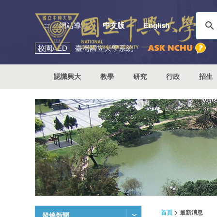
:::
網站導覽
中文版
English
校園
AED
臺灣國立大學系統
認識興大
教學
研究
行政
招生
首頁
最新消息
發燒新聞