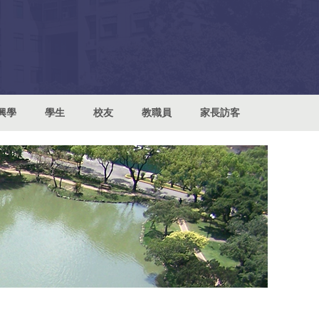
興學
學生
校友
教職員
家長訪客