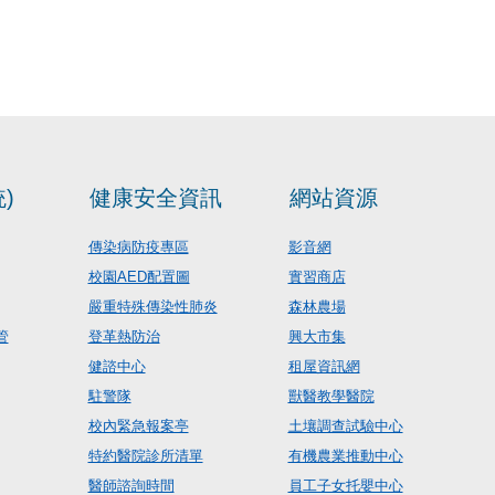
)
健康安全資訊
網站資源
傳染病防疫專區
影音網
校園AED配置圖
實習商店
嚴重特殊傳染性肺炎
森林農場
管
登革熱防治
興大市集
健諮中心
租屋資訊網
駐警隊
獸醫教學醫院
校內緊急報案亭
土壤調查試驗中心
特約醫院診所清單
有機農業推動中心
醫師諮詢時間
員工子女托嬰中心