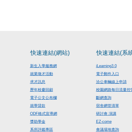
快速連結(網站)
快速連結(系統
新生入學服務網
iLearning3.0
就業徵才活動
電子郵件入口
求才訊息
洽公車輛線上申請
歷年校慶回顧
校園網路每日流量控
電子公文公布欄
斷網查詢
就學貸款
宿舍網管清單
ODF格式宣導網
研討會.演講
獎助學金
EZ-come
系所評鑑專區
會議場地查詢