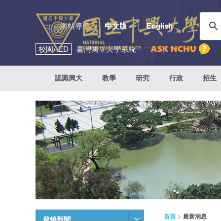
:::
網站導覽
中文版
English
校園
AED
臺灣國立大學系統
認識興大
教學
研究
行政
招生
首頁
最新消息
發燒新聞