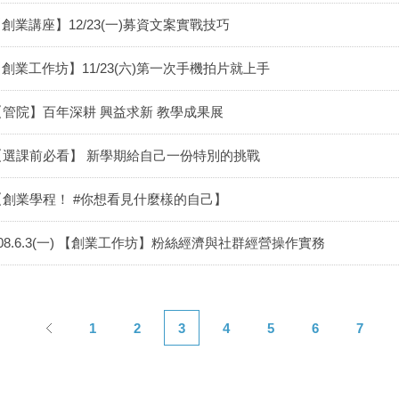
創業講座】12/23(一)募資文案實戰技巧
創業工作坊】11/23(六)第一次手機拍片就上手
【管院】百年深耕 興益求新 教學成果展
【選課前必看】 新學期給自己一份特別的挑戰
【創業學程！ #你想看見什麼樣的自己】
108.6.3(一) 【創業工作坊】粉絲經濟與社群經營操作實務
1
2
3
4
5
6
7