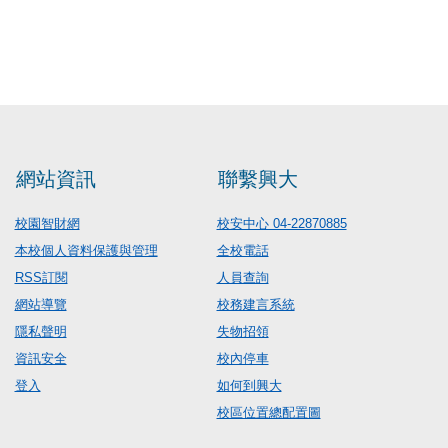
網站資訊
聯繫興大
校園智財網
校安中心 04-22870885
本校個人資料保護與管理
全校電話
RSS訂閱
人員查詢
網站導覽
校務建言系統
隱私聲明
失物招領
資訊安全
校內停車
登入
如何到興大
校區位置總配置圖