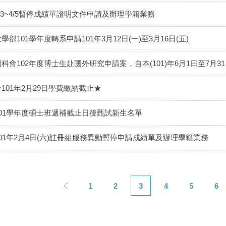
4/3~4/5暫停成績單證明文件申請及辦理學籍業務
學部101學年度轉系申請101年3月12日(一)至3月16日(五)
國科會102年度博士生赴國外研究申請案，自本(101)年6月1日至7月
★101年2月29日學費繳納截止★
101學年度碩士班遞補截止日後甄試新生名單
101年2月4日(六)註冊組服務異動暫停申請成績單及辦理學籍業務
1
2
3
4
5
6