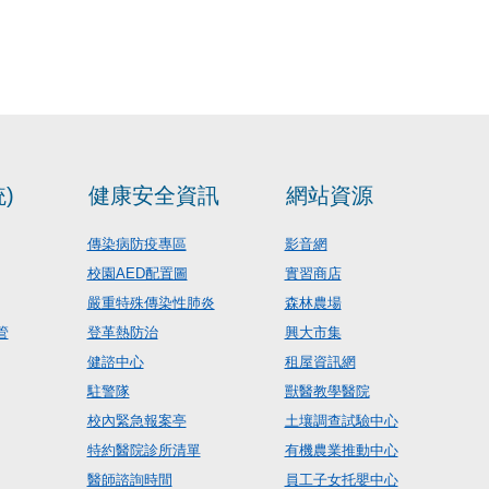
)
健康安全資訊
網站資源
傳染病防疫專區
影音網
校園AED配置圖
實習商店
嚴重特殊傳染性肺炎
森林農場
管
登革熱防治
興大市集
健諮中心
租屋資訊網
駐警隊
獸醫教學醫院
校內緊急報案亭
土壤調查試驗中心
特約醫院診所清單
有機農業推動中心
醫師諮詢時間
員工子女托嬰中心