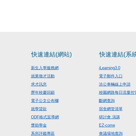
快速連結(網站)
快速連結(系統
新生入學服務網
iLearning3.0
就業徵才活動
電子郵件入口
求才訊息
洽公車輛線上申請
歷年校慶回顧
校園網路每日流量控
電子公文公布欄
斷網查詢
就學貸款
宿舍網管清單
ODF格式宣導網
研討會.演講
獎助學金
EZ-come
系所評鑑專區
會議場地查詢