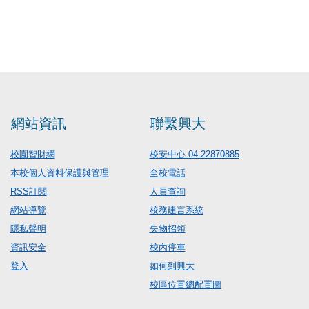
網站資訊
聯繫興大
校園智財網
校安中心 04-22870885
本校個人資料保護與管理
全校電話
RSS訂閱
人員查詢
網站導覽
校務建言系統
隱私聲明
失物招領
資訊安全
校內停車
登入
如何到興大
校區位置總配置圖