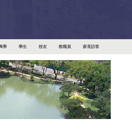
興學
學生
校友
教職員
家長訪客