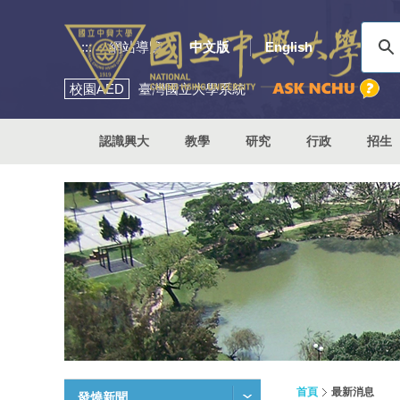
:::
網站導覽
中文版
English
校園
AED
臺灣國立大學系統
認識興大
教學
研究
行政
招生
首頁
最新消息
發燒新聞