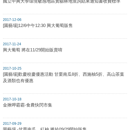
國立中興大學環境敏感地區實驗林地查詢結果通知書收費標準
2017-12-06
[園藝場]12/6中午12:30 興大葡萄販售
2017-11-24
興大葡萄 將在11/29開始販賣唷
2017-10-25
[園藝場]歡慶校慶優惠活動 甘栗南瓜8折、西施柚5折、高山茶葉
及酒類也有優惠
2017-10-18
金揪呷霸霸-食農快閃市集
2017-09-29
園藝場 -甘栗南瓜、紅柚 將於09/29開始販售