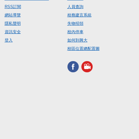
RSS訂閱
人員查詢
網站導覽
校務建言系統
隱私聲明
失物招領
資訊安全
校內停車
登入
如何到興大
校區位置總配置圖