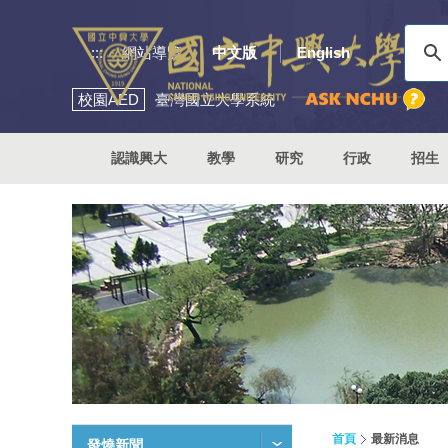
:::
網站導覽
中文版
English
校園
AED
臺灣國立大學系統
認識興大
教學
研究
行政
招生
首頁
最新消息
發燒新聞