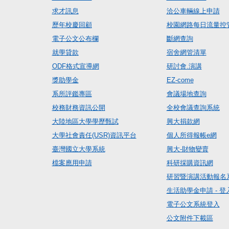
求才訊息
洽公車輛線上申請
歷年校慶回顧
校園網路每日流量控
電子公文公布欄
斷網查詢
就學貸款
宿舍網管清單
ODF格式宣導網
研討會.演講
獎助學金
EZ-come
系所評鑑專區
會議場地查詢
校務財務資訊公開
全校會議查詢系統
大陸地區大學學歷甄試
興大捐款網
大學社會責任(USR)資訊平台
個人所得報帳e網
臺灣國立大學系統
興大-財物變賣
檔案應用申請
科研採購資訊網
研習暨演講活動報名
生活助學金申請 - 登
電子公文系統登入
公文附件下載區