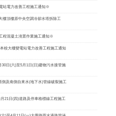
樓變電站電力改善工程施工通知※
「農環大樓頂樓原中央空調冷卻水塔拆除工
新建工程混凝土澆置作業施工通知※
停電暨本校大樓變電站電力改善工程施工通知
0日(六)至5月1日(日)建物污水接管施
保系西側及南側自來水(地下水)管線破裂施工
月21日(四)道路及停車格標線工程施工
六)至4月11日(一)大學路雨水過路管涵