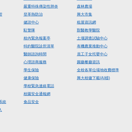
嚴重特殊傳染性肺炎
森林農場
管
登革熱防治
興大市集
健諮中心
租屋資訊網
駐警隊
獸醫教學醫院
校內緊急報案亭
土壤調查試驗中心
特約醫院診所清單
有機農業推動中心
醫師諮詢時間
員工子女托嬰中心
心理諮商服務
圓廳餐廳資訊
學生保險
全校各單位場地收費標準
健康保險
興大校徽下載(AI檔)
學校緊急連絡電話
校園安全通報網
系統
食品安全
入