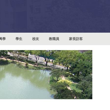
興學
學生
校友
教職員
家長訪客