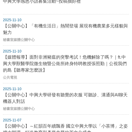
中興大學感恩小語募集活動~投稿抽好禮
2025-11-10
【公關中心】「有機生活日」熱鬧登場 展現有機農業多元樣貌與
魅力
秘書室媒體公關中心
2025-11-10
【媒體報導】面對非洲豬瘟的突擊考試！危機解除了嗎？｜ft.中
興大學獸醫學院微生物暨公衛所終身特聘教授張照勤｜公視我們
的島【聽專家怎麼說】
公共電視
2025-11-10
【公關中心】中興大學研發有聽覺的衣服 可聽診、溝通與AI聊天
機器人對話
秘書室媒體公關中心
2025-11-07
【公關中心】～紅韻百年續飄香 國立中興大學以「小茶博」之姿