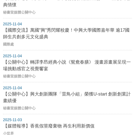
典情懷
秘書室媒體公關中心
2025-11-04
【國際交流】萬國”興”秀閃耀校慶！中興大學國際嘉年華 逾17國
師生共創多元文化盛典
國際處
2025-11-04
【公關中心】轉譯李昂經典小說《鴛鴦春膳》 漫畫原畫展呈現一
場挑動感官之視覺饗宴
秘書室媒體公關中心
2025-11-04
【公關中心】興大創新團隊「雷鳥小組」榮獲U-start 創新創業計
畫績優
秘書室媒體公關中心
2025-11-03
【媒體報導】香蕉假莖廢棄物 再生利用新價值
小世界