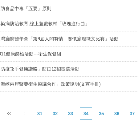
預防食品中毒「五要」原則
傳染病防治教育 線上遊戲教材「玫瑰進行曲」
台灣癲癇醫學會「第9屆人間有情—關懷癲癇徵文比賽」活動
011健康篩檢活動---衛生保健組
「防疫攻手健康讚略」防疫12招徵選活動
「海峽兩岸醫藥衛生協議合作」政策說明(文宣手冊)
31
32
33
34
35
36
37