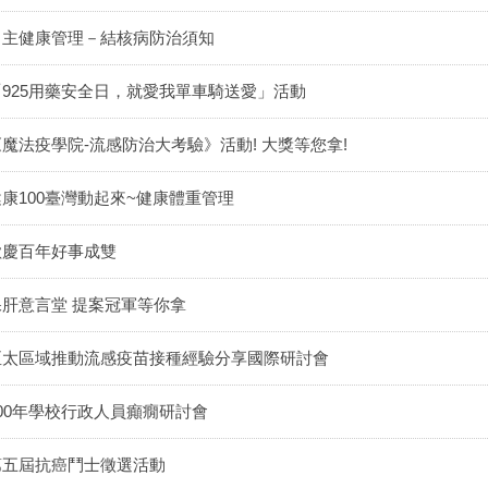
自主健康管理－結核病防治須知
「925用藥安全日，就愛我單車騎送愛」活動
《魔法疫學院-流感防治大考驗》活動! 大獎等您拿!
健康100臺灣動起來~健康體重管理
歡慶百年好事成雙
保肝意言堂 提案冠軍等你拿
亞太區域推動流感疫苗接種經驗分享國際研討會
100年學校行政人員癲癇研討會
第五屆抗癌鬥士徵選活動