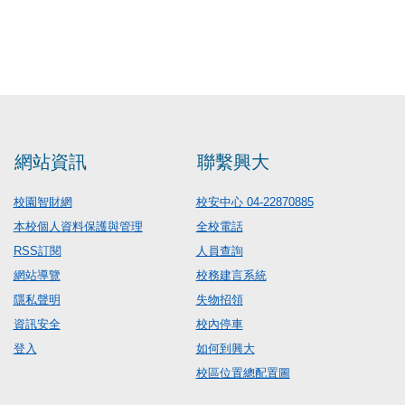
網站資訊
聯繫興大
校園智財網
校安中心 04-22870885
本校個人資料保護與管理
全校電話
RSS訂閱
人員查詢
網站導覽
校務建言系統
隱私聲明
失物招領
資訊安全
校內停車
登入
如何到興大
校區位置總配置圖