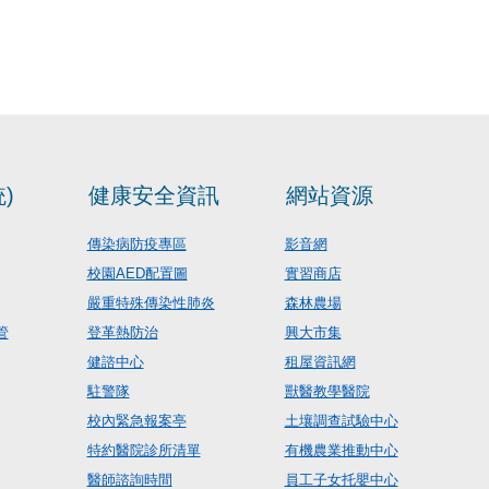
)
健康安全資訊
網站資源
傳染病防疫專區
影音網
校園AED配置圖
實習商店
嚴重特殊傳染性肺炎
森林農場
管
登革熱防治
興大市集
健諮中心
租屋資訊網
駐警隊
獸醫教學醫院
校內緊急報案亭
土壤調查試驗中心
特約醫院診所清單
有機農業推動中心
醫師諮詢時間
員工子女托嬰中心