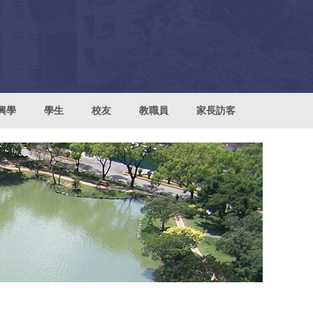
興學
學生
校友
教職員
家長訪客