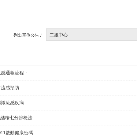
二級中心
列出單位公告 /
流感通報流程：
禽流感預防
認識流感疾病
肺結核七分篩檢法
011啟動健康密碼