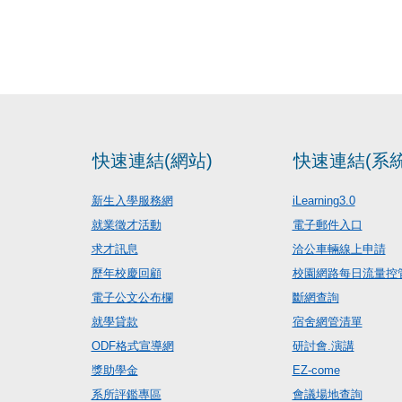
快速連結(網站)
快速連結(系統
新生入學服務網
iLearning3.0
就業徵才活動
電子郵件入口
求才訊息
洽公車輛線上申請
歷年校慶回顧
校園網路每日流量控
電子公文公布欄
斷網查詢
就學貸款
宿舍網管清單
ODF格式宣導網
研討會.演講
獎助學金
EZ-come
系所評鑑專區
會議場地查詢