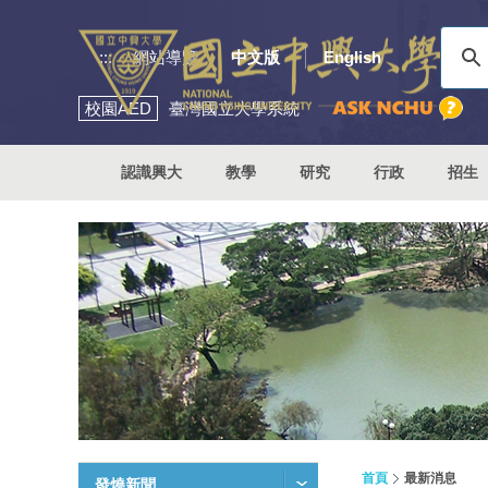
:::
網站導覽
中文版
English
校園
AED
臺灣國立大學系統
認識興大
教學
研究
行政
招生
首頁
最新消息
發燒新聞