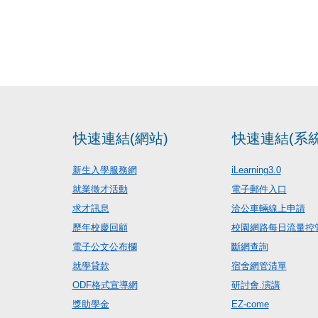
快速連結(網站)
快速連結(系統
新生入學服務網
iLearning3.0
就業徵才活動
電子郵件入口
求才訊息
洽公車輛線上申請
歷年校慶回顧
校園網路每日流量控
電子公文公布欄
斷網查詢
就學貸款
宿舍網管清單
ODF格式宣導網
研討會.演講
獎助學金
EZ-come