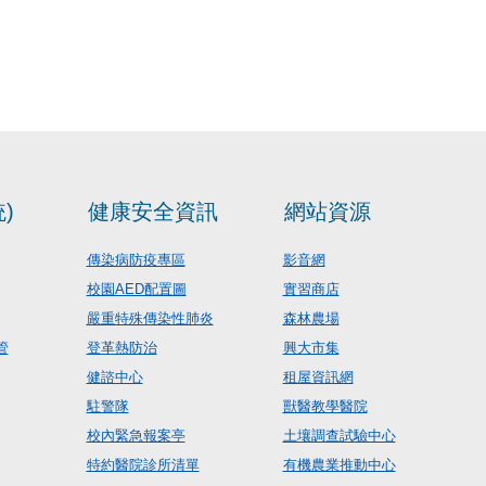
)
健康安全資訊
網站資源
傳染病防疫專區
影音網
校園AED配置圖
實習商店
嚴重特殊傳染性肺炎
森林農場
管
登革熱防治
興大市集
健諮中心
租屋資訊網
駐警隊
獸醫教學醫院
校內緊急報案亭
土壤調查試驗中心
特約醫院診所清單
有機農業推動中心