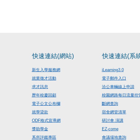
快速連結(網站)
快速連結(系統
新生入學服務網
iLearning3.0
就業徵才活動
電子郵件入口
求才訊息
洽公車輛線上申請
歷年校慶回顧
校園網路每日流量控
電子公文公布欄
斷網查詢
就學貸款
宿舍網管清單
ODF格式宣導網
研討會.演講
獎助學金
EZ-come
系所評鑑專區
會議場地查詢