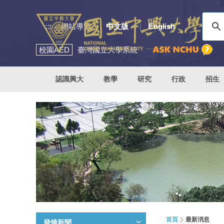
:::
網站導覽
中文版
English
校園
AED
臺灣國立大學系統
認識興大
教學
研究
行政
招生
首頁
最新消息
發燒新聞