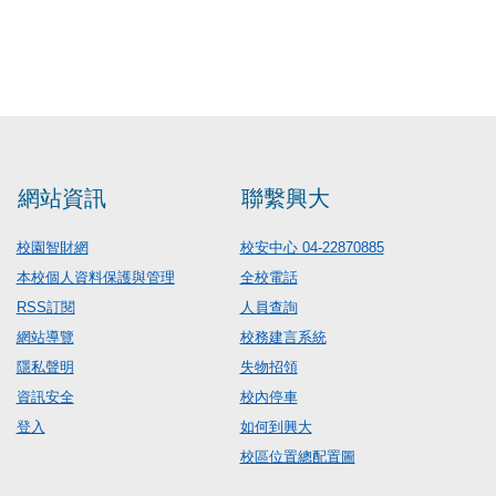
網站資訊
聯繫興大
校園智財網
校安中心 04-22870885
本校個人資料保護與管理
全校電話
RSS訂閱
人員查詢
網站導覽
校務建言系統
隱私聲明
失物招領
資訊安全
校內停車
登入
如何到興大
校區位置總配置圖