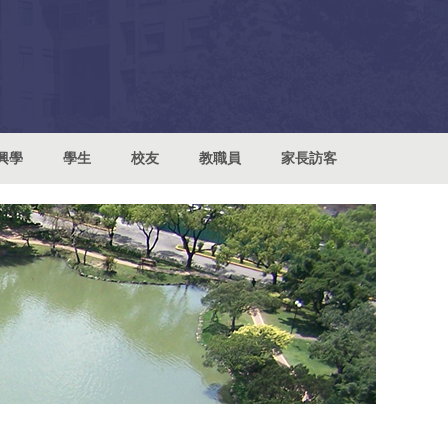
興學
學生
校友
教職員
家長訪客