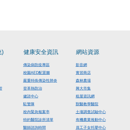
)
健康安全資訊
網站資源
傳染病防疫專區
影音網
校園AED配置圖
實習商店
嚴重特殊傳染性肺炎
森林農場
管
登革熱防治
興大市集
健諮中心
租屋資訊網
駐警隊
獸醫教學醫院
校內緊急報案亭
土壤調查試驗中心
特約醫院診所清單
有機農業推動中心
醫師諮詢時間
員工子女托嬰中心