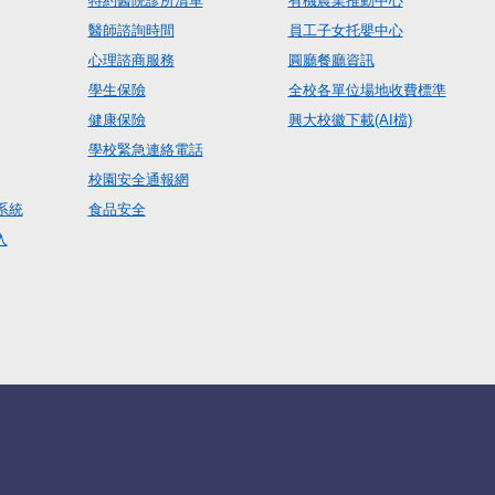
特約醫院診所清單
有機農業推動中心
醫師諮詢時間
員工子女托嬰中心
心理諮商服務
圓廳餐廳資訊
學生保險
全校各單位場地收費標準
健康保險
興大校徽下載(AI檔)
學校緊急連絡電話
校園安全通報網
系統
食品安全
入