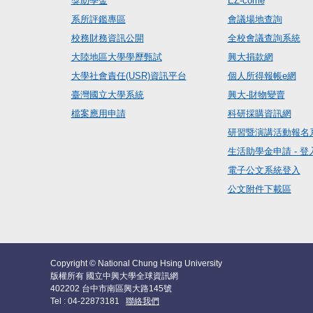
獎助學金
EZ-come
系所評鑑專區
會議場地查詢
校務財務資訊公開
全校會議查詢系統
大陸地區大學學歷甄試
興大捐款網
大學社會責任(USR)資訊平台
個人所得報帳e網
臺灣國立大學系統
興大-財物變賣
檔案應用申請
科研採購資訊網
研習暨演講活動報名
生活助學金申請 - 登
電子公文系統登入
公文附件下載區
Copyright © National Chung Hsing University
版權所有 國立中興大學全球資訊網
402202 台中市南區興大路145號
Tel : 04-22873181
聯絡我們