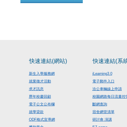
快速連結(網站)
快速連結(系統
新生入學服務網
iLearning3.0
就業徵才活動
電子郵件入口
求才訊息
洽公車輛線上申請
歷年校慶回顧
校園網路每日流量控
電子公文公布欄
斷網查詢
就學貸款
宿舍網管清單
ODF格式宣導網
研討會.演講