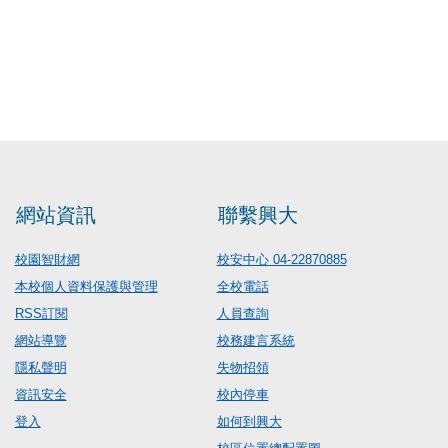
網站資訊
聯繫興大
校園智財網
校安中心 04-22870885
本校個人資料保護與管理
全校電話
RSS訂閱
人員查詢
網站導覽
校務建言系統
隱私聲明
失物招領
資訊安全
校內停車
登入
如何到興大