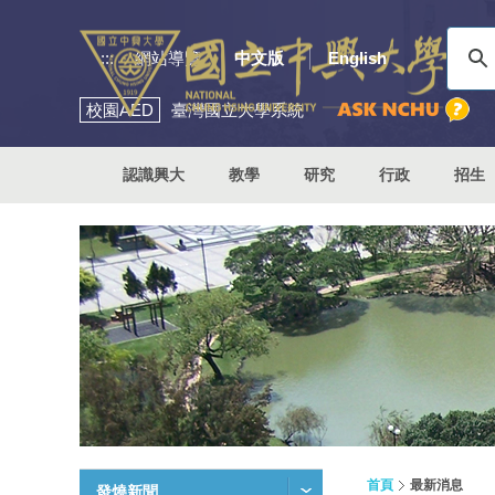
:::
網站導覽
中文版
English
校園
AED
臺灣國立大學系統
認識興大
教學
研究
行政
招生
首頁
最新消息
發燒新聞