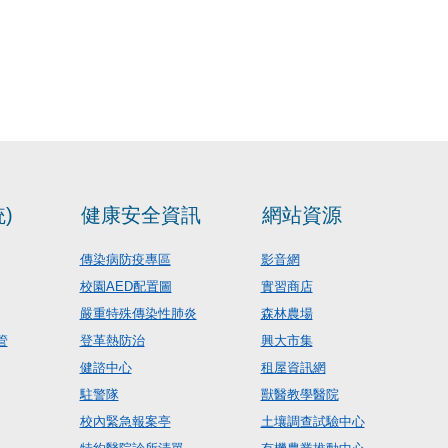
)
健康安全資訊
網站資源
傳染病防疫專區
影音網
校園AED配置圖
實習商店
嚴重特殊傳染性肺炎
森林農場
管
登革熱防治
興大市集
健諮中心
租屋資訊網
駐警隊
獸醫教學醫院
校內緊急報案亭
土壤調查試驗中心