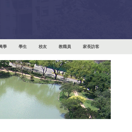
興學
學生
校友
教職員
家長訪客