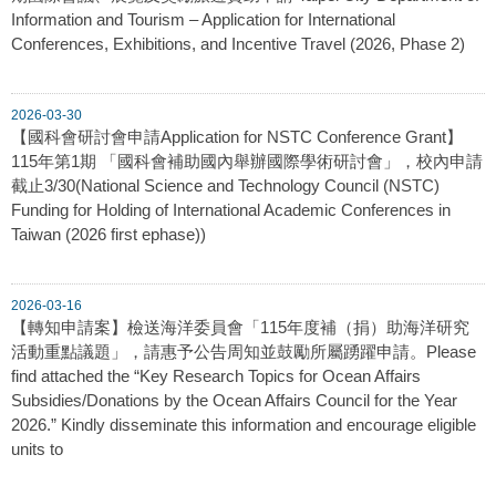
Information and Tourism – Application for International
Conferences, Exhibitions, and Incentive Travel (2026, Phase 2)
2026-03-30
【國科會研討會申請Application for NSTC Conference Grant】
115年第1期 「國科會補助國內舉辦國際學術研討會」，校內申請
截止3/30(National Science and Technology Council (NSTC)
Funding for Holding of International Academic Conferences in
Taiwan (2026 first ephase))
2026-03-16
【轉知申請案】檢送海洋委員會「115年度補（捐）助海洋研究
活動重點議題」，請惠予公告周知並鼓勵所屬踴躍申請。Please
find attached the “Key Research Topics for Ocean Affairs
Subsidies/Donations by the Ocean Affairs Council for the Year
2026.” Kindly disseminate this information and encourage eligible
units to