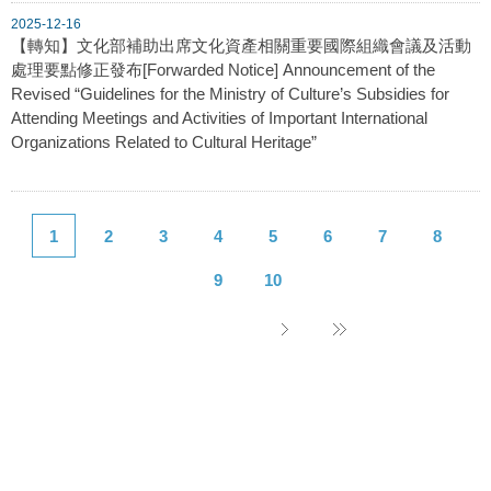
2025-12-16
【轉知】文化部補助出席文化資產相關重要國際組織會議及活動
處理要點修正發布[Forwarded Notice] Announcement of the
Revised “Guidelines for the Ministry of Culture’s Subsidies for
Attending Meetings and Activities of Important International
Organizations Related to Cultural Heritage”
1
2
3
4
5
6
7
8
9
10