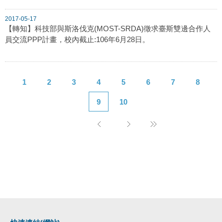
2017-05-17
【轉知】科技部與斯洛伐克(MOST-SRDA)徵求臺斯雙邊合作人
員交流PPP計畫，校內截止:106年6月28日。
1
2
3
4
5
6
7
8
9
10