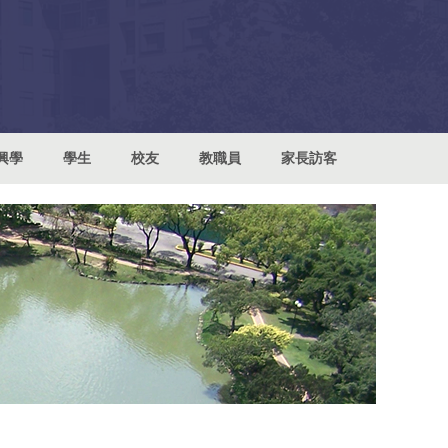
興學
學生
校友
教職員
家長訪客