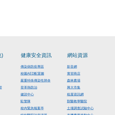
)
健康安全資訊
網站資源
傳染病防疫專區
影音網
校園AED配置圖
實習商店
嚴重特殊傳染性肺炎
森林農場
管
登革熱防治
興大市集
健諮中心
租屋資訊網
駐警隊
獸醫教學醫院
校內緊急報案亭
土壤調查試驗中心