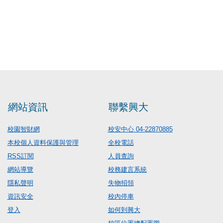
網站資訊
聯繫興大
校園智財網
校安中心 04-22870885
本校個人資料保護與管理
全校電話
RSS訂閱
人員查詢
網站導覽
校務建言系統
隱私聲明
失物招領
資訊安全
校內停車
登入
如何到興大