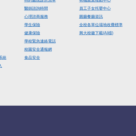
特約醫院診所清單
有機農業推動中心
醫師諮詢時間
員工子女托嬰中心
心理諮商服務
圓廳餐廳資訊
學生保險
全校各單位場地收費標準
健康保險
興大校徽下載(AI檔)
學校緊急連絡電話
校園安全通報網
系統
食品安全
入