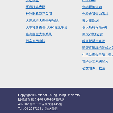
獎助學金
EZ-come
系所評鑑專區
會議場地查詢
校務財務資訊公開
全校會議查詢系統
大陸地區大學學歷甄試
興大捐款網
大學社會責任(USR)資訊平台
個人所得報帳e網
臺灣國立大學系統
興大-財物變賣
檔案應用申請
科研採購資訊網
研習暨演講活動報名
生活助學金申請 - 登
電子公文系統登入
公文附件下載區
Copyright © National Chung Hsing University
版權所有 國立中興大學全球資訊網
402202 台中市南區興大路145號
Tel : 04-22873181
聯絡我們