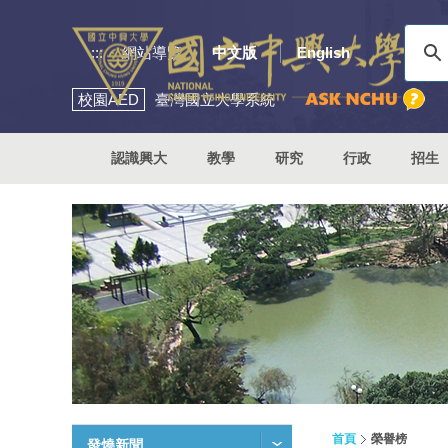
:::
網站導覽
中文版
English
校園
AED
臺灣國立大學系統
認識興大
教學
研究
行政
招生
首頁
榮譽榜
發燒新聞