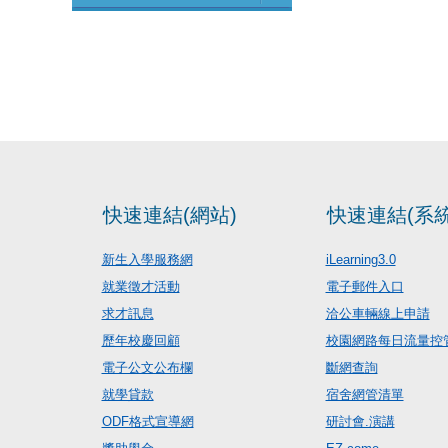
快速連結(網站)
快速連結(系統
新生入學服務網
iLearning3.0
就業徵才活動
電子郵件入口
求才訊息
洽公車輛線上申請
歷年校慶回顧
校園網路每日流量控
電子公文公布欄
斷網查詢
就學貸款
宿舍網管清單
ODF格式宣導網
研討會.演講