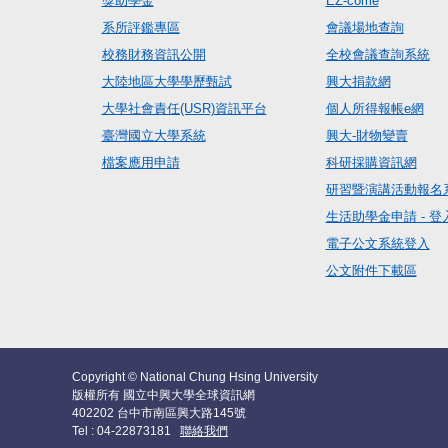
獎助學金
EZ-come
系所評鑑專區
會議場地查詢
校務財務資訊公開
全校會議查詢系統
大陸地區大學學歷甄試
興大捐款網
大學社會責任(USR)資訊平台
個人所得報帳e網
臺灣國立大學系統
興大-財物變賣
檔案應用申請
科研採購資訊網
研習暨演講活動報名
生活助學金申請 - 登
電子公文系統登入
公文附件下載區
Copyright © National Chung Hsing University
版權所有 國立中興大學全球資訊網
402202 台中市南區興大路145號
Tel : 04-22873181
聯絡我們