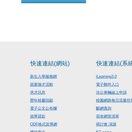
快速連結(網站)
快速連結(系統
新生入學服務網
iLearning3.0
就業徵才活動
電子郵件入口
求才訊息
洽公車輛線上申請
歷年校慶回顧
校園網路每日流量控
電子公文公布欄
斷網查詢
就學貸款
宿舍網管清單
ODF格式宣導網
研討會.演講