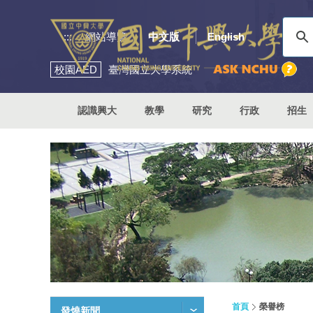
:::
網站導覽
中文版
English
校園
AED
臺灣國立大學系統
認識興大
教學
研究
行政
招生
首頁
榮譽榜
發燒新聞