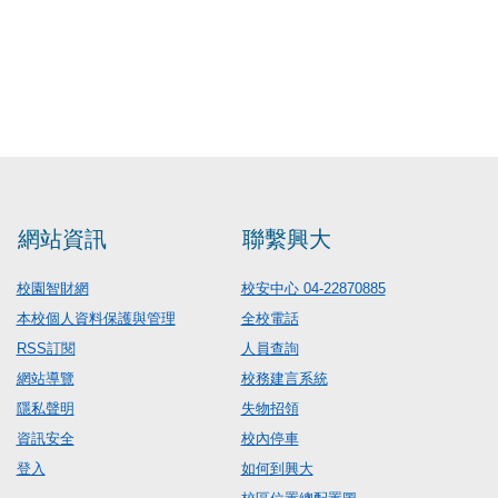
網站資訊
聯繫興大
校園智財網
校安中心 04-22870885
本校個人資料保護與管理
全校電話
RSS訂閱
人員查詢
網站導覽
校務建言系統
隱私聲明
失物招領
資訊安全
校內停車
登入
如何到興大