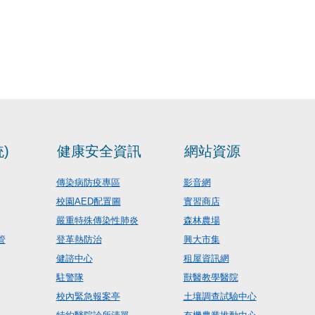
)
健康安全資訊
網站資源
傳染病防疫專區
影音網
校園AED配置圖
實習商店
嚴重特殊傳染性肺炎
森林農場
管
登革熱防治
興大市集
健諮中心
租屋資訊網
駐警隊
獸醫教學醫院
校內緊急報案亭
土壤調查試驗中心