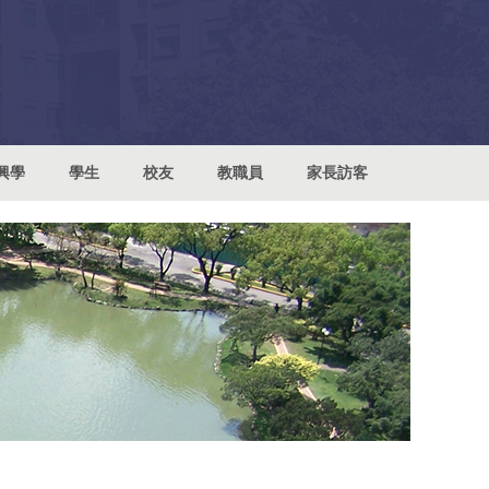
興學
學生
校友
教職員
家長訪客