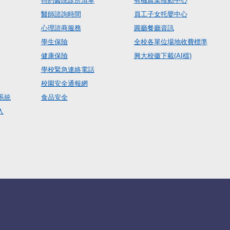
特約醫院診所清單
有機農業推動中心
醫師諮詢時間
員工子女托嬰中心
心理諮商服務
圓廳餐廳資訊
學生保險
全校各單位場地收費標準
健康保險
興大校徽下載(AI檔)
學校緊急連絡電話
校園安全通報網
系統
食品安全
入