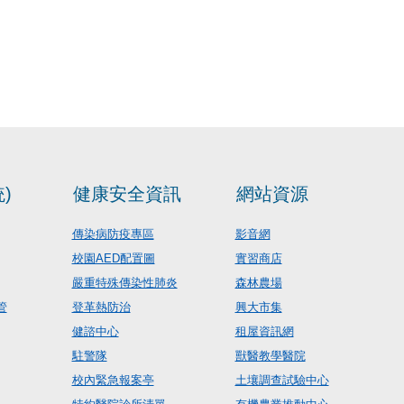
)
健康安全資訊
網站資源
傳染病防疫專區
影音網
校園AED配置圖
實習商店
嚴重特殊傳染性肺炎
森林農場
管
登革熱防治
興大市集
健諮中心
租屋資訊網
駐警隊
獸醫教學醫院
校內緊急報案亭
土壤調查試驗中心