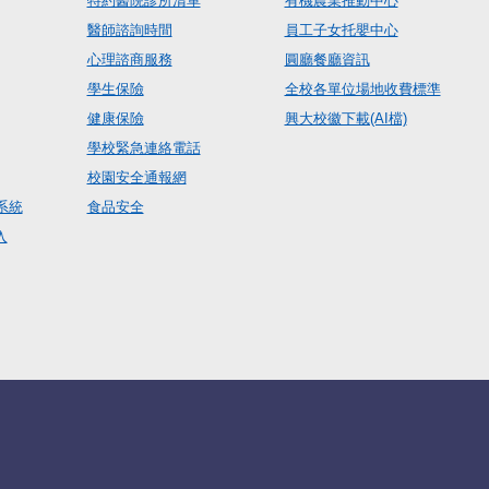
特約醫院診所清單
有機農業推動中心
醫師諮詢時間
員工子女托嬰中心
心理諮商服務
圓廳餐廳資訊
學生保險
全校各單位場地收費標準
健康保險
興大校徽下載(AI檔)
學校緊急連絡電話
校園安全通報網
系統
食品安全
入