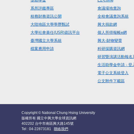
獎助學金
EZ-come
系所評鑑專區
會議場地查詢
校務財務資訊公開
全校會議查詢系統
大陸地區大學學歷甄試
興大捐款網
大學社會責任(USR)資訊平台
個人所得報帳e網
臺灣國立大學系統
興大-財物變賣
檔案應用申請
科研採購資訊網
研習暨演講活動報名
生活助學金申請 - 登
電子公文系統登入
公文附件下載區
Copyright © National Chung Hsing University
版權所有 國立中興大學全球資訊網
402202 台中市南區興大路145號
Tel : 04-22873181
聯絡我們