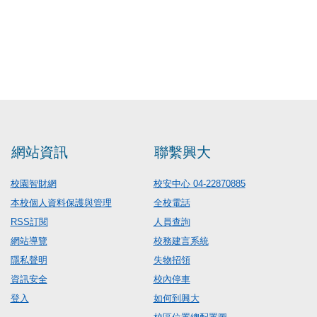
網站資訊
聯繫興大
校園智財網
校安中心 04-22870885
本校個人資料保護與管理
全校電話
RSS訂閱
人員查詢
網站導覽
校務建言系統
隱私聲明
失物招領
資訊安全
校內停車
登入
如何到興大