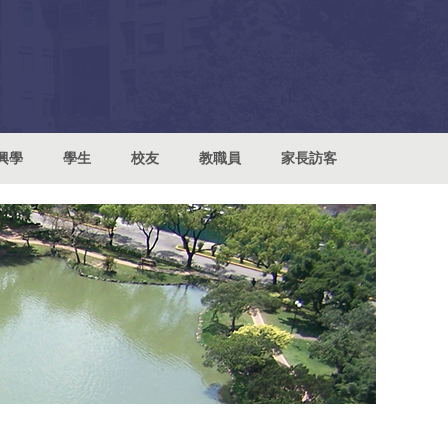
興學
學生
校友
教職員
家長訪客