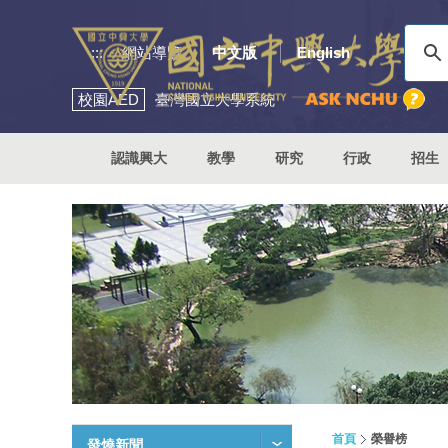
:::
網站導覽
中文版
English
校園
AED
臺灣國立大學系統
認識興大
教學
研究
行政
招生
首頁
榮譽榜
發燒新聞