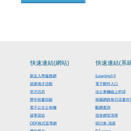
快速連結(網站)
快速連結(系統
新生入學服務網
iLearning3.0
就業徵才活動
電子郵件入口
求才訊息
洽公車輛線上申請
歷年校慶回顧
校園網路每日流量控
電子公文公布欄
斷網查詢
就學貸款
宿舍網管清單
ODF格式宣導網
研討會.演講