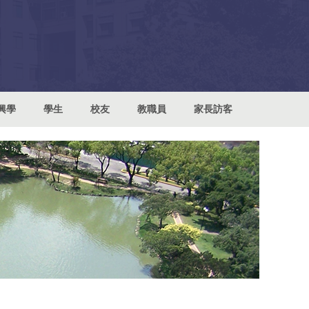
興學
學生
校友
教職員
家長訪客