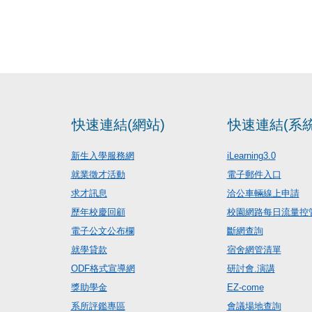
快速連結(網站)
快速連結(系統
新生入學服務網
iLearning3.0
就業徵才活動
電子郵件入口
求才訊息
洽公車輛線上申請
歷年校慶回顧
校園網路每日流量控
電子公文公布欄
斷網查詢
就學貸款
宿舍網管清單
ODF格式宣導網
研討會.演講
獎助學金
EZ-come
系所評鑑專區
會議場地查詢