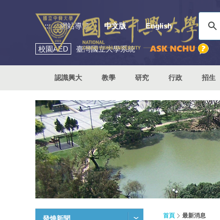
:::
網站導覽
中文版
English
校園
AED
臺灣國立大學系統
認識興大
教學
研究
行政
招生
首頁
最新消息
發燒新聞