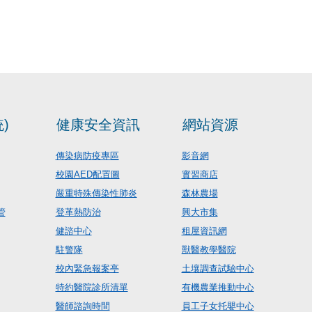
)
健康安全資訊
網站資源
傳染病防疫專區
影音網
校園AED配置圖
實習商店
嚴重特殊傳染性肺炎
森林農場
管
登革熱防治
興大市集
健諮中心
租屋資訊網
駐警隊
獸醫教學醫院
校內緊急報案亭
土壤調查試驗中心
特約醫院診所清單
有機農業推動中心
醫師諮詢時間
員工子女托嬰中心