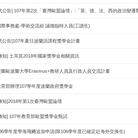
[代公告] 107年第2次「臺灣歐盟論壇」:「英、德、法、西的政治變
國際事務處-學術交流組 誠徵臨時人員(工讀生)
[代公告]107年夏日波蘭語課程獎學金計畫
[轉知] 土耳其2018年國家獎學金相關資訊
波蘭歐波蘭大學Erasmus+教研人員及行政人員交流計畫
教育部辦理107學年度波蘭政府獎學金
轉知]2018年第1次臺灣歐盟論壇
[轉知] 107年教育部歐盟獎學金甄試
106學年度學海飛颺追加申請(限106學年度已確定赴海外交換生)