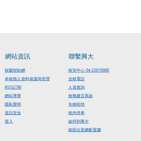
網站資訊
聯繫興大
校園智財網
校安中心 04-22870885
本校個人資料保護與管理
全校電話
RSS訂閱
人員查詢
網站導覽
校務建言系統
隱私聲明
失物招領
資訊安全
校內停車
登入
如何到興大
校區位置總配置圖