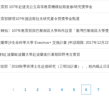
教育部 107年赴捷克公立高等教育機構短期進修/研究獎學金
教育部辦理107年捷語斯拉夫研究夏令營獎學金甄選
〔轉知〕107年教育部與巴黎南區大學和作設置「臺灣巴黎南區大學
蘭華沙生命科學大學 Erasmus+ 交換計畫 (申請期限: 2017年12月22日(
[轉知] 波蘭歐波爾大學赴波蘭進行暑期田野考古實習
科技部「2018秋季班博士生赴德研究（三明治計畫）」，校內截止日至2
1
2
3
4
5
6
7