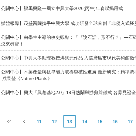
【公關中心】福馬興隆—國立中興大學2026(丙午)年春聯揭用式
【媒體報導】茂盛醫院攜手中興大學 成功研發全球首創「非侵入式胚
【公關中心】由學生主導的校史觀點：「『說石話，形不行？』—石
邀您來尋寶！
【公關中心】中興大學助理教授洪鈞元作品 入選廣島市現代美術館徵
【公關中心】木薯產量與抗旱能力取得突破性進展 最新研究：精準調
 成果登《Nature Plants》
【公關中心】興大「興創基地2.0」19日熱鬧舉辦剪綵儀式 各界見證
11
12
13
14
15
16
17