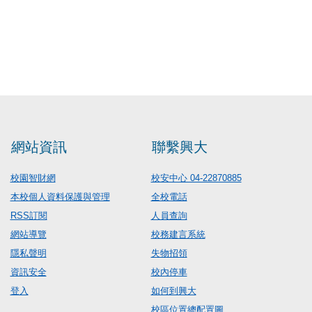
網站資訊
聯繫興大
校園智財網
校安中心 04-22870885
本校個人資料保護與管理
全校電話
RSS訂閱
人員查詢
網站導覽
校務建言系統
隱私聲明
失物招領
資訊安全
校內停車
登入
如何到興大
校區位置總配置圖