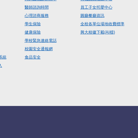
醫師諮詢時間
員工子女托嬰中心
心理諮商服務
圓廳餐廳資訊
學生保險
全校各單位場地收費標準
健康保險
興大校徽下載(AI檔)
學校緊急連絡電話
校園安全通報網
系統
食品安全
入