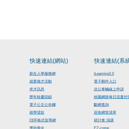
快速連結(網站)
快速連結(系統
新生入學服務網
iLearning3.0
就業徵才活動
電子郵件入口
求才訊息
洽公車輛線上申請
歷年校慶回顧
校園網路每日流量控
電子公文公布欄
斷網查詢
就學貸款
宿舍網管清單
ODF格式宣導網
研討會.演講
獎助學金
EZ-come