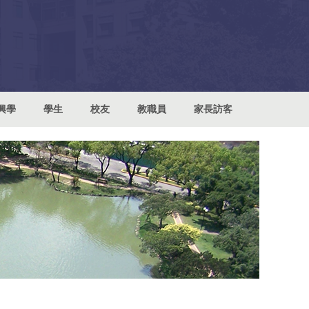
興學
學生
校友
教職員
家長訪客