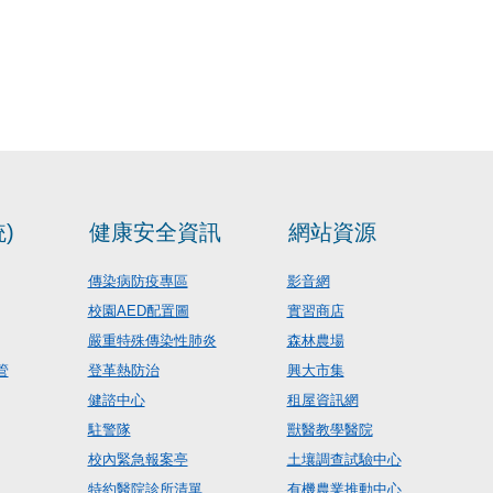
)
健康安全資訊
網站資源
傳染病防疫專區
影音網
校園AED配置圖
實習商店
嚴重特殊傳染性肺炎
森林農場
管
登革熱防治
興大市集
健諮中心
租屋資訊網
駐警隊
獸醫教學醫院
校內緊急報案亭
土壤調查試驗中心
特約醫院診所清單
有機農業推動中心