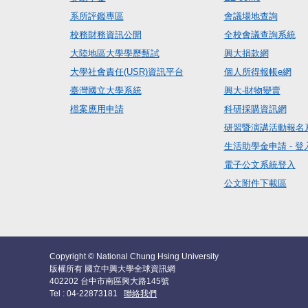
系所評鑑專區
會議場地查詢
校務財務資訊公開
全校會議查詢系統
大陸地區大學學歷甄試
興大捐款網
大學社會責任(USR)資訊平台
個人所得報帳e網
臺灣國立大學系統
興大-財物變賣
檔案應用申請
科研採購資訊網
研習暨演講活動報名
生活助學金申請 - 登
電子公文系統登入
公文附件下載區
Copyright © National Chung Hsing University
版權所有 國立中興大學全球資訊網
402202 台中市南區興大路145號
Tel : 04-22873181
聯絡我們