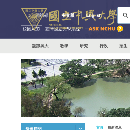
:::
網站導覽
中文版
English
校園
AED
臺灣國立大學系統
認識興大
教學
研究
行政
招生
首頁
最新消息
發燒新聞