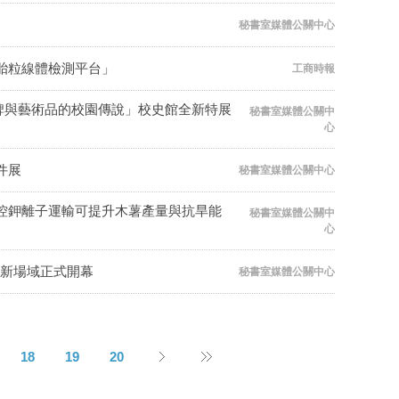
秘書室媒體公關中心
胎粒線體檢測平台」
工商時報
碑與藝術品的校園傳說」校史館全新特展
秘書室媒體公關中
心
件展
秘書室媒體公關中心
控鉀離子運輸可提升木薯產量與抗旱能
秘書室媒體公關中
心
全新場域正式開幕
秘書室媒體公關中心
18
19
20