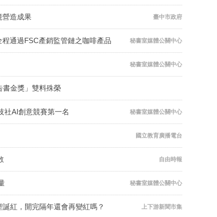
境營造成果
臺中市政府
程通過FSC產銷監管鏈之咖啡產品
秘書室媒體公關中心
秘書室媒體公關中心
報告書金獎」雙料殊榮
社AI創意競賽第一名
秘書室媒體公關中心
國立教育廣播電台
散
自由時報
量
秘書室媒體公關中心
聖誕紅，開完隔年還會再變紅嗎？
上下游新聞市集