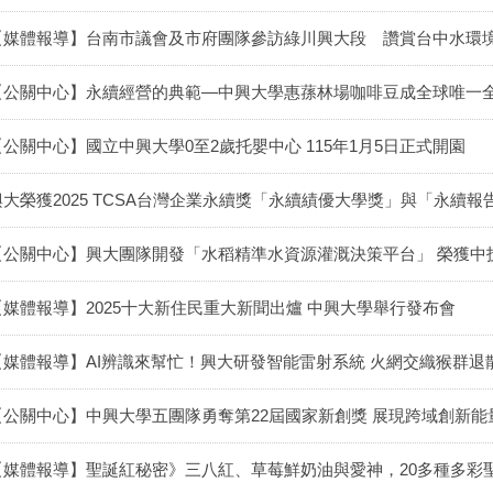
【媒體報導】台南市議會及市府團隊參訪綠川興大段 讚賞台中水環
【公關中心】永續經營的典範―中興大學惠蓀林場咖啡豆成全球唯一全
【公關中心】國立中興大學0至2歲托嬰中心 115年1月5日正式開園
興大榮獲2025 TCSA台灣企業永續獎「永續績優大學獎」與「永續
【公關中心】興大團隊開發「水稻精準水資源灌溉決策平台」 榮獲中技
【媒體報導】2025十大新住民重大新聞出爐 中興大學舉行發布會
【媒體報導】AI辨識來幫忙！興大研發智能雷射系統 火網交織猴群退
【公關中心】中興大學五團隊勇奪第22屆國家新創獎 展現跨域創新能
【媒體報導】聖誕紅秘密》三八紅、草莓鮮奶油與愛神，20多種多彩