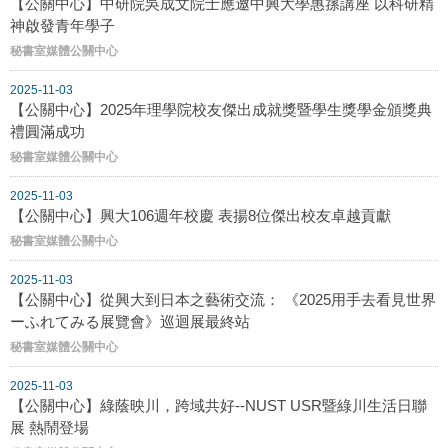
【公關中心】中研院吳成文院士應邀中興大學惠蓀講座 以科研精
神啟發青年學子
秘書室媒體公關中心
2025-11-03
【公關中心】2025年理學院校友傑出成就獎暨學生獎學金頒獎典
禮圓滿成功
秘書室媒體公關中心
2025-11-03
【公關中心】興大106週年校慶 表揚8位傑出校友卓越貢獻
秘書室媒體公關中心
2025-11-03
【公關中心】從興大到日本之藝術交流： 《2025用手去看見世界
ーふれてみる展覽會》巡迴展最終站
秘書室媒體公關中心
2025-11-03
【公關中心】綠蔭映川，跨域共好--NUST USR暨綠川生活日聯
展 熱鬧登場