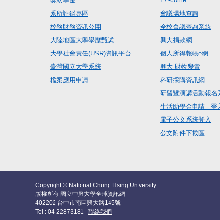
獎助學金
EZ-come
系所評鑑專區
會議場地查詢
校務財務資訊公開
全校會議查詢系統
大陸地區大學學歷甄試
興大捐款網
大學社會責任(USR)資訊平台
個人所得報帳e網
臺灣國立大學系統
興大-財物變賣
檔案應用申請
科研採購資訊網
研習暨演講活動報名
生活助學金申請 - 登
電子公文系統登入
公文附件下載區
Copyright © National Chung Hsing University
版權所有 國立中興大學全球資訊網
402202 台中市南區興大路145號
Tel : 04-22873181
聯絡我們