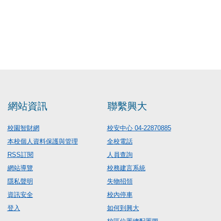
網站資訊
聯繫興大
校園智財網
校安中心 04-22870885
本校個人資料保護與管理
全校電話
RSS訂閱
人員查詢
網站導覽
校務建言系統
隱私聲明
失物招領
資訊安全
校內停車
登入
如何到興大