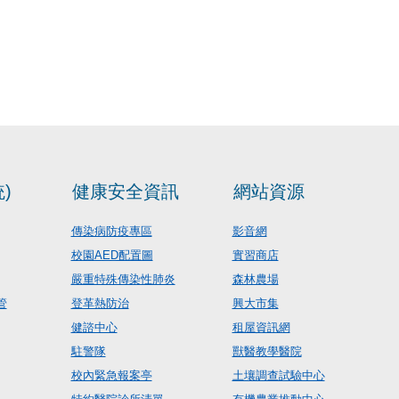
)
健康安全資訊
網站資源
傳染病防疫專區
影音網
校園AED配置圖
實習商店
嚴重特殊傳染性肺炎
森林農場
管
登革熱防治
興大市集
健諮中心
租屋資訊網
駐警隊
獸醫教學醫院
校內緊急報案亭
土壤調查試驗中心