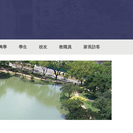
興學
學生
校友
教職員
家長訪客