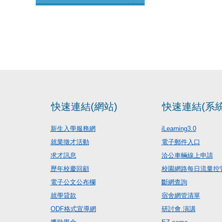
快速連結(網站)
快速連結(系統
新生入學服務網
iLearning3.0
就業徵才活動
電子郵件入口
求才訊息
洽公車輛線上申請
歷年校慶回顧
校園網路每日流量控
電子公文公布欄
斷網查詢
就學貸款
宿舍網管清單
ODF格式宣導網
研討會.演講