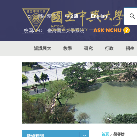
:::
網站導覽
中文版
English
校園
AED
臺灣國立大學系統
認識興大
教學
研究
行政
招生
首頁
榮譽榜
發燒新聞