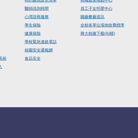
特約醫院診所清單
有機農業推動中心
醫師諮詢時間
員工子女托嬰中心
心理諮商服務
圓廳餐廳資訊
學生保險
全校各單位場地收費標準
健康保險
興大校徽下載(AI檔)
學校緊急連絡電話
校園安全通報網
系統
食品安全
入