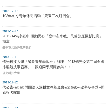
2013-12-17
103年冬令青年休閒活動「歲寒三友研習會」
2013-12-17
2013-14雋永臺中 攝動民心「臺中市宗教、民俗節慶攝影比賽」
簡章
臺中市北區戶政事務所
2013-12-17
僑光科技大學「餐飲青年學習社」辦理「2013僑光盃第二屆全國
冰雕競技爭霸賽」，歡迎同學踴躍參與！！！
僑光科技大學
2013-12-12
代公告-&lt;&lt;財團法人深耕文教基金會&gt;&gt;---遼寧冬令營--開
始報名囉!!!
2013-12-12