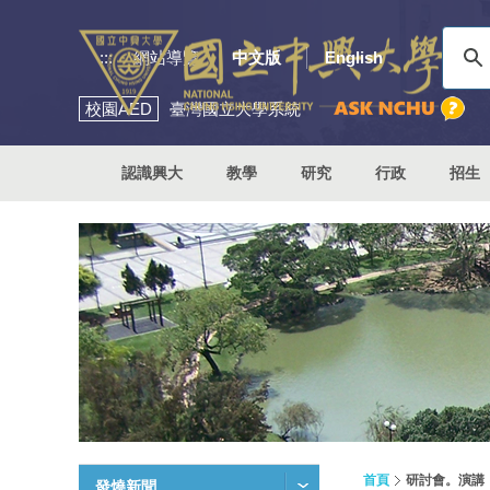
:::
網站導覽
中文版
English
校園
AED
臺灣國立大學系統
認識興大
教學
研究
行政
招生
首頁
研討會。演講
發燒新聞