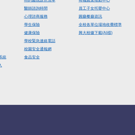
特約醫院診所清單
有機農業推動中心
醫師諮詢時間
員工子女托嬰中心
心理諮商服務
圓廳餐廳資訊
學生保險
全校各單位場地收費標準
健康保險
興大校徽下載(AI檔)
學校緊急連絡電話
校園安全通報網
系統
食品安全
入