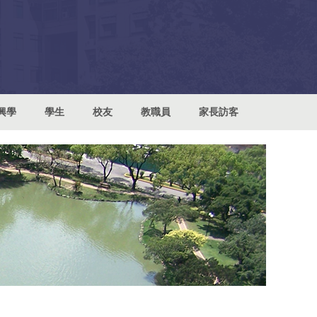
興學
學生
校友
教職員
家長訪客