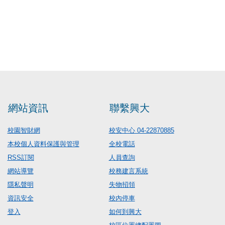
網站資訊
聯繫興大
校園智財網
校安中心 04-22870885
本校個人資料保護與管理
全校電話
RSS訂閱
人員查詢
網站導覽
校務建言系統
隱私聲明
失物招領
資訊安全
校內停車
登入
如何到興大