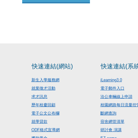
快速連結(網站)
快速連結(系統
新生入學服務網
iLearning3.0
就業徵才活動
電子郵件入口
求才訊息
洽公車輛線上申請
歷年校慶回顧
校園網路每日流量控
電子公文公布欄
斷網查詢
就學貸款
宿舍網管清單
ODF格式宣導網
研討會.演講