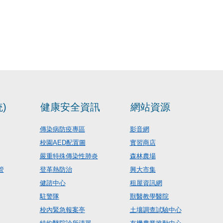
)
健康安全資訊
網站資源
傳染病防疫專區
影音網
校園AED配置圖
實習商店
嚴重特殊傳染性肺炎
森林農場
管
登革熱防治
興大市集
健諮中心
租屋資訊網
駐警隊
獸醫教學醫院
校內緊急報案亭
土壤調查試驗中心