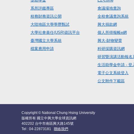
獎助學金
EZ-come
系所評鑑專區
會議場地查詢
校務財務資訊公開
全校會議查詢系統
大陸地區大學學歷甄試
興大捐款網
大學社會責任(USR)資訊平台
個人所得報帳e網
臺灣國立大學系統
興大-財物變賣
檔案應用申請
科研採購資訊網
研習暨演講活動報名
生活助學金申請 - 登
電子公文系統登入
公文附件下載區
Copyright © National Chung Hsing University
版權所有 國立中興大學全球資訊網
402202 台中市南區興大路145號
Tel : 04-22873181
聯絡我們