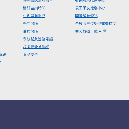
特約醫院診所清單
有機農業推動中心
醫師諮詢時間
員工子女托嬰中心
心理諮商服務
圓廳餐廳資訊
學生保險
全校各單位場地收費標準
健康保險
興大校徽下載(AI檔)
學校緊急連絡電話
校園安全通報網
系統
食品安全
入