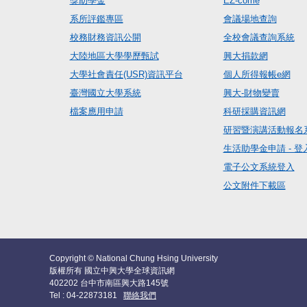
獎助學金
EZ-come
系所評鑑專區
會議場地查詢
校務財務資訊公開
全校會議查詢系統
大陸地區大學學歷甄試
興大捐款網
大學社會責任(USR)資訊平台
個人所得報帳e網
臺灣國立大學系統
興大-財物變賣
檔案應用申請
科研採購資訊網
研習暨演講活動報名
生活助學金申請 - 登
電子公文系統登入
公文附件下載區
Copyright © National Chung Hsing University
版權所有 國立中興大學全球資訊網
402202 台中市南區興大路145號
Tel : 04-22873181
聯絡我們