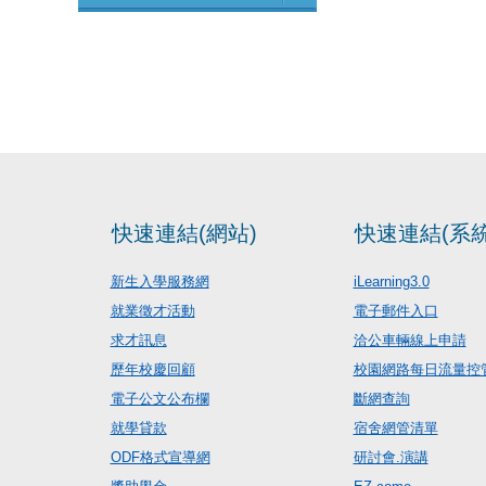
快速連結(網站)
快速連結(系統
新生入學服務網
iLearning3.0
就業徵才活動
電子郵件入口
求才訊息
洽公車輛線上申請
歷年校慶回顧
校園網路每日流量控
電子公文公布欄
斷網查詢
就學貸款
宿舍網管清單
ODF格式宣導網
研討會.演講