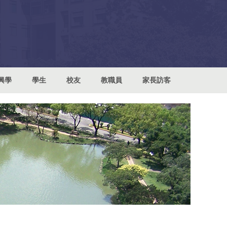
興學
學生
校友
教職員
家長訪客