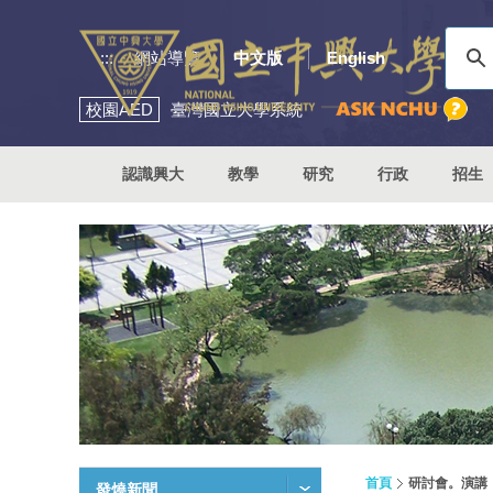
:::
網站導覽
中文版
English
校園
AED
臺灣國立大學系統
認識興大
教學
研究
行政
招生
首頁
研討會。演講
發燒新聞