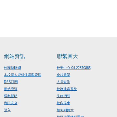
網站資訊
聯繫興大
校園智財網
校安中心 04-22870885
本校個人資料保護與管理
全校電話
RSS訂閱
人員查詢
網站導覽
校務建言系統
隱私聲明
失物招領
資訊安全
校內停車
登入
如何到興大