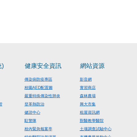
)
健康安全資訊
網站資源
傳染病防疫專區
影音網
校園AED配置圖
實習商店
嚴重特殊傳染性肺炎
森林農場
管
登革熱防治
興大市集
健諮中心
租屋資訊網
駐警隊
獸醫教學醫院
校內緊急報案亭
土壤調查試驗中心