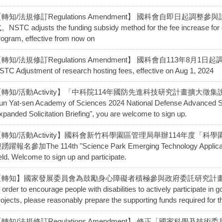
轉知/法規修訂Regulations Amendment】 國科會自即日起
。NSTC adjusts the funding subsidy method for the fee increase for do
rogram, effective from now on
轉知/法規修訂Regulations Amendment】 國科會自113年
STC Adjustment of research hosting fees, effective on Aug 1, 2024
轉知/活動Activity】「中科院114年國防先進科技研究計畫擴大徵集說
un Yat-sen Academy of Sciences 2024 National Defense Advanced 
xpanded Solicitation Briefing", you are welcome to sign up.
【轉知/活動Activity】國科會新竹科學園區管理局舉辦114年度「
踴躍報名參加The 114th "Science Park Emerging Technology Application P
eld. Welcome to sign up and participate.
【轉知】國家發展委員會為鼓勵身心障礙者積極參與政府委託研究計
n order to encourage people with disabilities to actively participate
rojects, please reasonably prepare the supporting funds required for t
轉知/法規修訂Regulations Amendment】 修正「國家科學