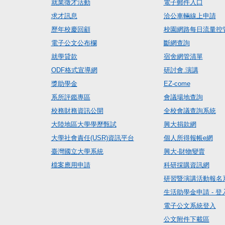
就業徵才活動
電子郵件入口
求才訊息
洽公車輛線上申請
歷年校慶回顧
校園網路每日流量控
電子公文公布欄
斷網查詢
就學貸款
宿舍網管清單
ODF格式宣導網
研討會.演講
獎助學金
EZ-come
系所評鑑專區
會議場地查詢
校務財務資訊公開
全校會議查詢系統
大陸地區大學學歷甄試
興大捐款網
大學社會責任(USR)資訊平台
個人所得報帳e網
臺灣國立大學系統
興大-財物變賣
檔案應用申請
科研採購資訊網
研習暨演講活動報名
生活助學金申請 - 登
電子公文系統登入
公文附件下載區