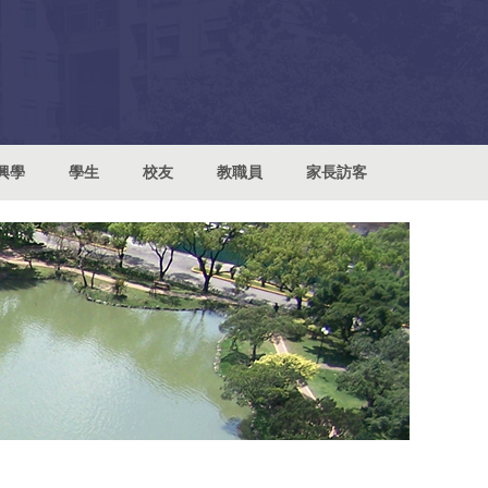
興學
學生
校友
教職員
家長訪客