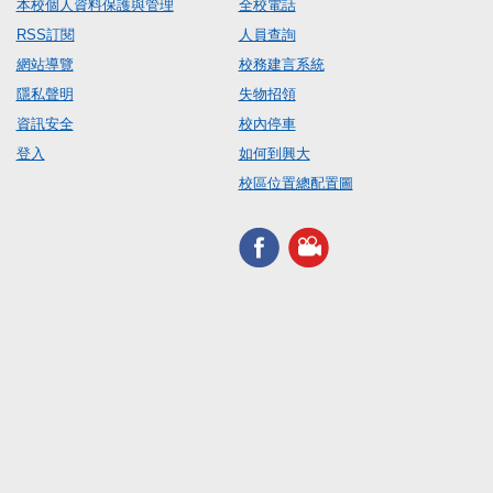
本校個人資料保護與管理
全校電話
RSS訂閱
人員查詢
網站導覽
校務建言系統
隱私聲明
失物招領
資訊安全
校內停車
登入
如何到興大
校區位置總配置圖