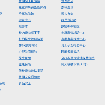
校園AED配置圖
實習商店
嚴重特殊傳染性肺炎
森林農場
管
登革熱防治
興大市集
健諮中心
租屋資訊網
駐警隊
獸醫教學醫院
校內緊急報案亭
土壤調查試驗中心
特約醫院診所清單
有機農業推動中心
醫師諮詢時間
員工子女托嬰中心
心理諮商服務
圓廳餐廳資訊
學生保險
全校各單位場地收費標準
健康保險
興大校徽下載(AI檔)
學校緊急連絡電話
校園安全通報網
系統
食品安全
入