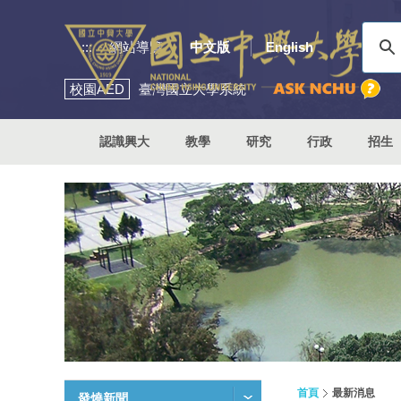
:::
網站導覽
中文版
English
校園
AED
臺灣國立大學系統
認識興大
教學
研究
行政
招生
首頁
最新消息
發燒新聞