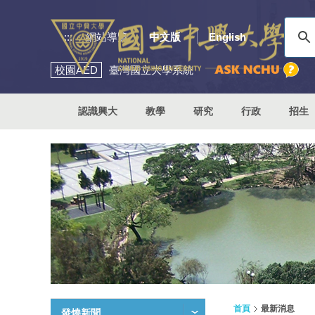
:::
網站導覽
中文版
English
校園
AED
臺灣國立大學系統
認識興大
教學
研究
行政
招生
首頁
最新消息
發燒新聞