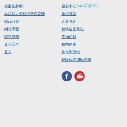
校園智財網
校安中心 04-22870885
本校個人資料保護與管理
全校電話
RSS訂閱
人員查詢
網站導覽
校務建言系統
隱私聲明
失物招領
資訊安全
校內停車
登入
如何到興大
校區位置總配置圖