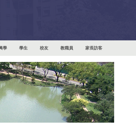
興學
學生
校友
教職員
家長訪客