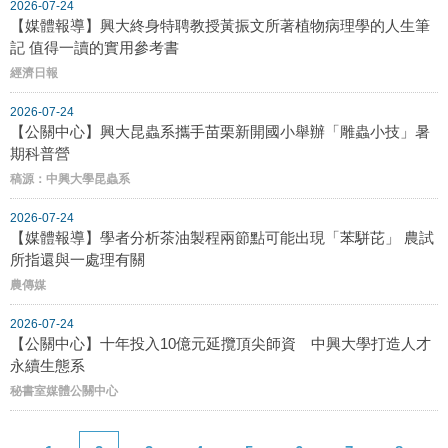
2026-07-24
【媒體報導】興大終身特聘教授黃振文所著植物病理學的人生筆
記 值得一讀的實用參考書
經濟日報
2026-07-24
【公關中心】興大昆蟲系攜手苗栗新開國小舉辦「雕蟲小技」暑
期科普營
稿源：中興大學昆蟲系
2026-07-24
【媒體報導】學者分析茶油製程兩節點可能出現「苯駢芘」 農試
所指還與一處理有關
農傳媒
2026-07-24
【公關中心】十年投入10億元延攬頂尖師資 中興大學打造人才
永續生態系
秘書室媒體公關中心