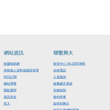
網站資訊
聯繫興大
校園智財網
校安中心 04-22870885
本校個人資料保護與管理
全校電話
RSS訂閱
人員查詢
網站導覽
校務建言系統
隱私聲明
失物招領
資訊安全
校內停車
登入
如何到興大