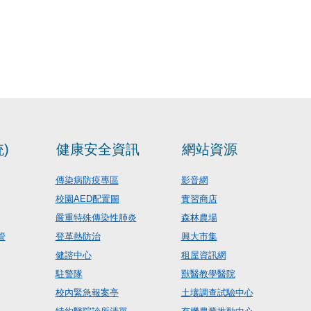
)
健康安全資訊
網站資源
傳染病防疫專區
影音網
校園AED配置圖
實習商店
嚴重特殊傳染性肺炎
森林農場
管
登革熱防治
興大市集
健諮中心
租屋資訊網
駐警隊
獸醫教學醫院
校內緊急報案亭
土壤調查試驗中心