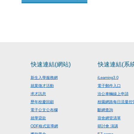
快速連結(網站)
快速連結(系統
新生入學服務網
iLearning3.0
就業徵才活動
電子郵件入口
求才訊息
洽公車輛線上申請
歷年校慶回顧
校園網路每日流量控
電子公文公布欄
斷網查詢
就學貸款
宿舍網管清單
ODF格式宣導網
研討會.演講