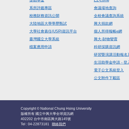
獎助學金
EZ-come
系所評鑑專區
會議場地查詢
校務財務資訊公開
全校會議查詢系統
大陸地區大學學歷甄試
興大捐款網
大學社會責任(USR)資訊平台
個人所得報帳e網
臺灣國立大學系統
興大-財物變賣
檔案應用申請
科研採購資訊網
研習暨演講活動報名
生活助學金申請 - 登
電子公文系統登入
公文附件下載區
Copyright © National Chung Hsing University
版權所有 國立中興大學全球資訊網
402202 台中市南區興大路145號
Tel : 04-22873181
聯絡我們