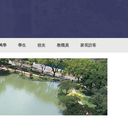
興學
學生
校友
教職員
家長訪客