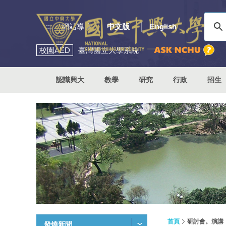
:::
網站導覽
中文版
English
校園
AED
臺灣國立大學系統
認識興大
教學
研究
行政
招生
首頁
研討會。演講
發燒新聞