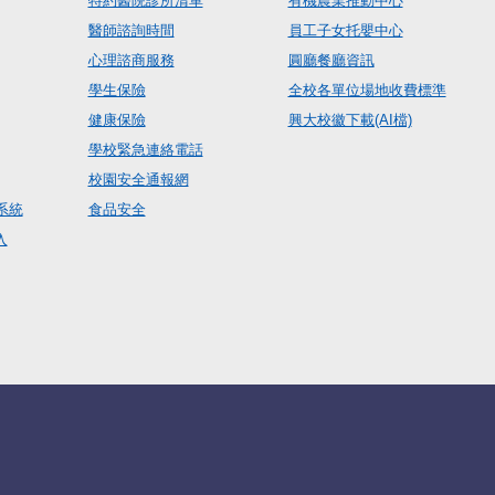
特約醫院診所清單
有機農業推動中心
醫師諮詢時間
員工子女托嬰中心
心理諮商服務
圓廳餐廳資訊
學生保險
全校各單位場地收費標準
健康保險
興大校徽下載(AI檔)
學校緊急連絡電話
校園安全通報網
系統
食品安全
入