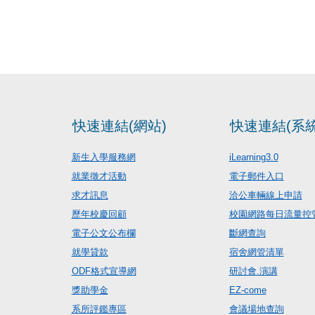
快速連結(網站)
快速連結(系統
新生入學服務網
iLearning3.0
就業徵才活動
電子郵件入口
求才訊息
洽公車輛線上申請
歷年校慶回顧
校園網路每日流量控
電子公文公布欄
斷網查詢
就學貸款
宿舍網管清單
ODF格式宣導網
研討會.演講
獎助學金
EZ-come
系所評鑑專區
會議場地查詢