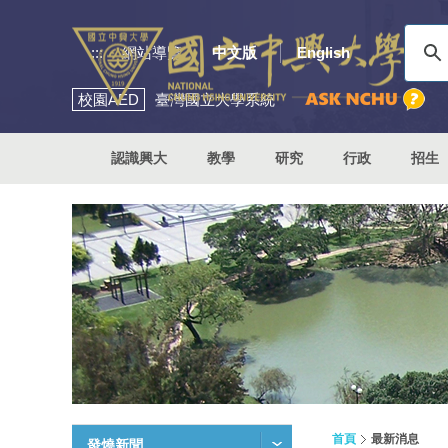
:::
網站導覽
中文版
English
校園
AED
臺灣國立大學系統
認識興大
教學
研究
行政
招生
首頁
最新消息
發燒新聞