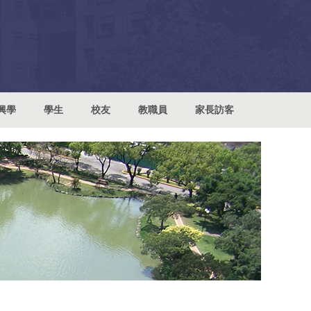
興學
學生
校友
教職員
家長訪客