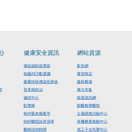
)
健康安全資訊
網站資源
傳染病防疫專區
影音網
校園AED配置圖
實習商店
嚴重特殊傳染性肺炎
森林農場
管
登革熱防治
興大市集
健諮中心
租屋資訊網
駐警隊
獸醫教學醫院
校內緊急報案亭
土壤調查試驗中心
特約醫院診所清單
有機農業推動中心
醫師諮詢時間
員工子女托嬰中心