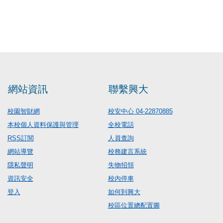
網站資訊
聯繫興大
校園智財網
校安中心 04-22870885
本校個人資料保護與管理
全校電話
RSS訂閱
人員查詢
網站導覽
校務建言系統
隱私聲明
失物招領
資訊安全
校內停車
登入
如何到興大
校區位置總配置圖