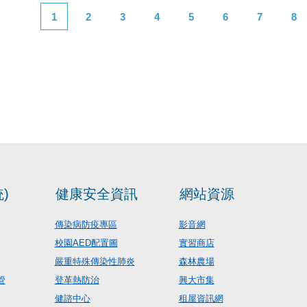
1
2
3
4
5
6
7
8
)
健康安全資訊
網站資源
傳染病防疫專區
影音網
校園AED配置圖
實習商店
嚴重特殊傳染性肺炎
森林農場
管
登革熱防治
興大市集
健諮中心
租屋資訊網