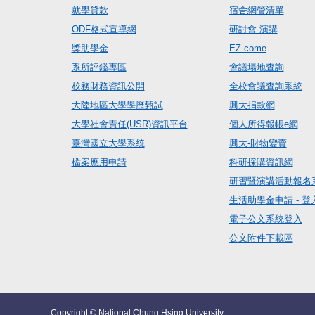
就學貸款
宿舍網管清單
ODF格式宣導網
研討會.演講
獎助學金
EZ-come
系所評鑑專區
會議場地查詢
校務財務資訊公開
全校會議查詢系統
大陸地區大學學歷甄試
興大捐款網
大學社會責任(USR)資訊平台
個人所得報帳e網
臺灣國立大學系統
興大-財物變賣
檔案應用申請
科研採購資訊網
研習暨演講活動報名
生活助學金申請 - 登
電子公文系統登入
公文附件下載區
Copyright © National Chung Hsing University