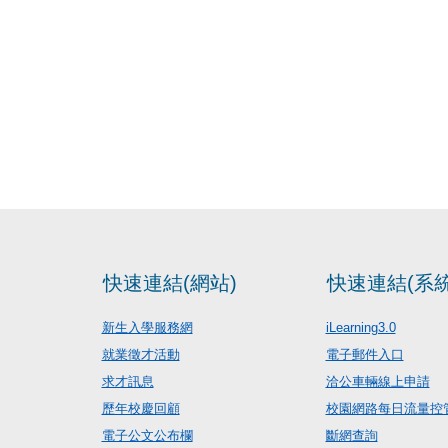
快速連結(網站)
快速連結(系統
新生入學服務網
iLearning3.0
就業徵才活動
電子郵件入口
求才訊息
洽公車輛線上申請
歷年校慶回顧
校園網路每日流量控
電子公文公布欄
斷網查詢