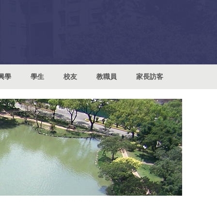
興學
學生
校友
教職員
家長訪客