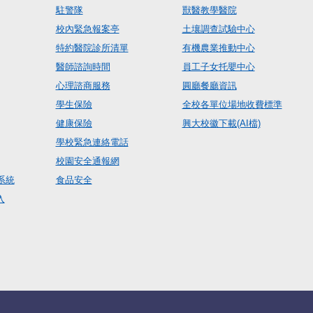
駐警隊
獸醫教學醫院
校內緊急報案亭
土壤調查試驗中心
特約醫院診所清單
有機農業推動中心
醫師諮詢時間
員工子女托嬰中心
心理諮商服務
圓廳餐廳資訊
學生保險
全校各單位場地收費標準
健康保險
興大校徽下載(AI檔)
學校緊急連絡電話
校園安全通報網
系統
食品安全
入