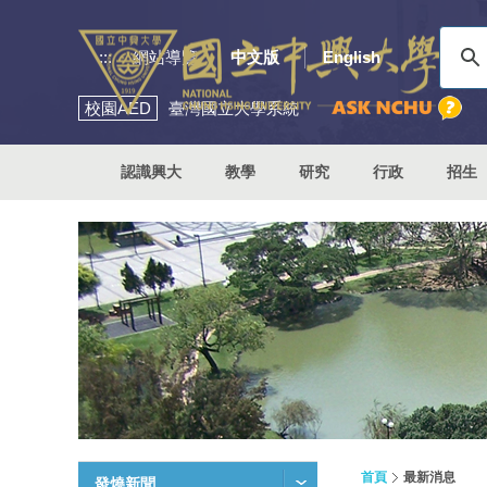
:::
網站導覽
中文版
English
校園
AED
臺灣國立大學系統
認識興大
教學
研究
行政
招生
首頁
最新消息
發燒新聞