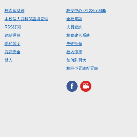
校園智財網
校安中心 04-22870885
本校個人資料保護與管理
全校電話
RSS訂閱
人員查詢
網站導覽
校務建言系統
隱私聲明
失物招領
資訊安全
校內停車
登入
如何到興大
校區位置總配置圖