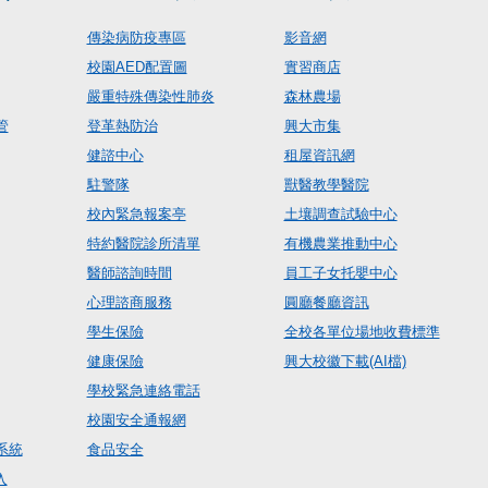
傳染病防疫專區
影音網
校園AED配置圖
實習商店
嚴重特殊傳染性肺炎
森林農場
管
登革熱防治
興大市集
健諮中心
租屋資訊網
駐警隊
獸醫教學醫院
校內緊急報案亭
土壤調查試驗中心
特約醫院診所清單
有機農業推動中心
醫師諮詢時間
員工子女托嬰中心
心理諮商服務
圓廳餐廳資訊
學生保險
全校各單位場地收費標準
健康保險
興大校徽下載(AI檔)
學校緊急連絡電話
校園安全通報網
系統
食品安全
入