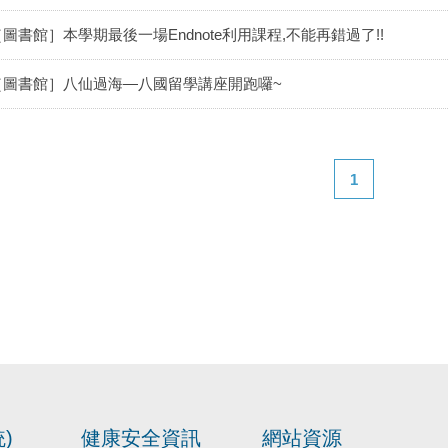
［圖書館］本學期最後一場Endnote利用課程,不能再錯過了!!
［圖書館］八仙過海—八國留學講座開跑囉~
1
)
健康安全資訊
網站資源