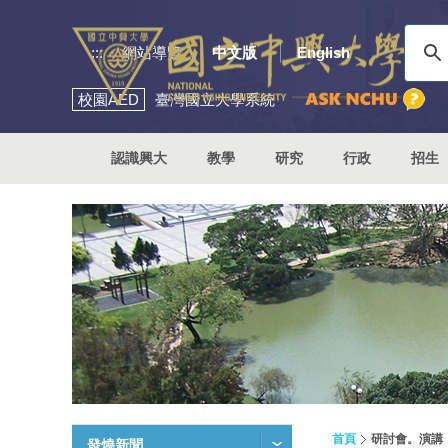
:::
網站導覽
中文版
English
校園
AED
臺灣國立大學系統
認識興大
教學
研究
行政
招生
首頁
研討會。演講
發燒新聞