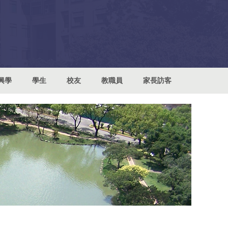
興學
學生
校友
教職員
家長訪客