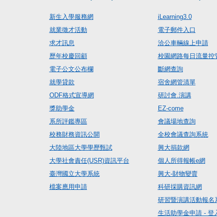
新生入學服務網
iLearning3.0
就業徵才活動
電子郵件入口
求才訊息
洽公車輛線上申請
歷年校慶回顧
校園網路每日流量控
電子公文公布欄
斷網查詢
就學貸款
宿舍網管清單
ODF格式宣導網
研討會.演講
獎助學金
EZ-come
系所評鑑專區
會議場地查詢
校務財務資訊公開
全校會議查詢系統
大陸地區大學學歷甄試
興大捐款網
大學社會責任(USR)資訊平台
個人所得報帳e網
臺灣國立大學系統
興大-財物變賣
檔案應用申請
科研採購資訊網
研習暨演講活動報名
生活助學金申請 - 登