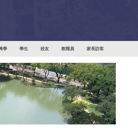
興學
學生
校友
教職員
家長訪客