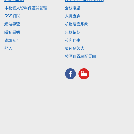
本校個人資料保護與管理
全校電話
RSS訂閱
人員查詢
網站導覽
校務建言系統
隱私聲明
失物招領
資訊安全
校內停車
登入
如何到興大
校區位置總配置圖