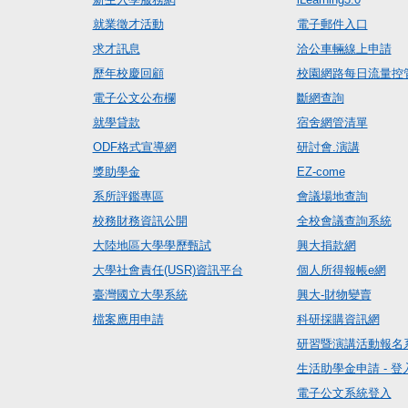
就業徵才活動
電子郵件入口
求才訊息
洽公車輛線上申請
歷年校慶回顧
校園網路每日流量控
電子公文公布欄
斷網查詢
就學貸款
宿舍網管清單
ODF格式宣導網
研討會.演講
獎助學金
EZ-come
系所評鑑專區
會議場地查詢
校務財務資訊公開
全校會議查詢系統
大陸地區大學學歷甄試
興大捐款網
大學社會責任(USR)資訊平台
個人所得報帳e網
臺灣國立大學系統
興大-財物變賣
檔案應用申請
科研採購資訊網
研習暨演講活動報名
生活助學金申請 - 登
電子公文系統登入