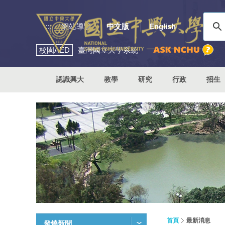
:::
網站導覽
中文版
English
校園
AED
臺灣國立大學系統
認識興大
教學
研究
行政
招生
首頁
最新消息
發燒新聞