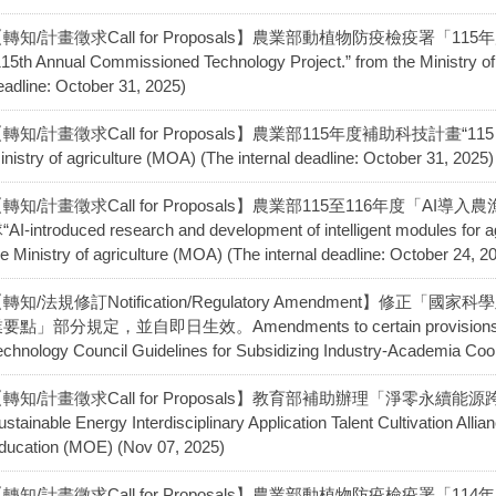
轉知/計畫徵求Call for Proposals】農業部動植物防疫檢疫署「
115th Annual Commissioned Technology Project.” from the Ministry of 
eadline: October 31, 2025)
轉知/計畫徵求Call for Proposals】農業部115年度補助科技計畫“115 Techno
inistry of agriculture (MOA) (The internal deadline: October 31, 2025)
轉知/計畫徵求Call for Proposals】農業部115至116年度「
“AI-introduced research and development of intelligent modules for agr
he Ministry of agriculture (MOA) (The internal deadline: October 24, 2
轉知/法規修訂Notification/Regulatory Amendment】
要點」部分規定，並自即日生效。Amendments to certain provisions of th
echnology Council Guidelines for Subsidizing Industry-Academia Coo
轉知/計畫徵求Call for Proposals】教育部補助辦理「淨零永續能
ustainable Energy Interdisciplinary Application Talent Cultivation Allia
ducation (MOE) (Nov 07, 2025)
轉知/計畫徵求Call for Proposals】農業部動植物防疫檢疫署