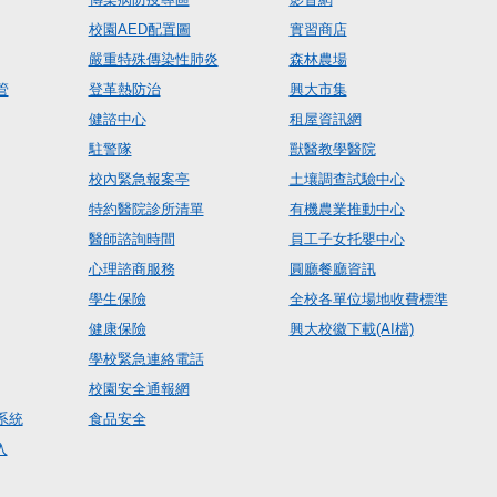
校園AED配置圖
實習商店
嚴重特殊傳染性肺炎
森林農場
管
登革熱防治
興大市集
健諮中心
租屋資訊網
駐警隊
獸醫教學醫院
校內緊急報案亭
土壤調查試驗中心
特約醫院診所清單
有機農業推動中心
醫師諮詢時間
員工子女托嬰中心
心理諮商服務
圓廳餐廳資訊
學生保險
全校各單位場地收費標準
健康保險
興大校徽下載(AI檔)
學校緊急連絡電話
校園安全通報網
系統
食品安全
入