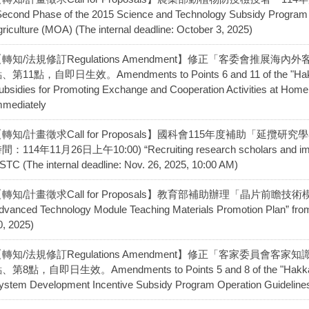
Second Phase of the 2015 Science and Technology Subsidy Program 
griculture (MOA) (The internal deadline: October 3, 2025)
【轉知/法規修訂Regulations Amendment】修正「客委會推展
、第11點，自即日生效。Amendments to Points 6 and 11 of the "Hakka Af
ubsidies for Promoting Exchange and Cooperation Activities at Home 
mmediately
轉知/計畫徵求Call for Proposals】國科會115年度補助「延
間：114年11月26日上午10:00) “Recruiting research scholars and imple
STC (The internal deadline: Nov. 26, 2025, 10:00 AM)
轉知/計畫徵求Call for Proposals】教育部補助辦理「晶片前瞻技術模
dvanced Technology Module Teaching Materials Promotion Plan” from
0, 2025)
【轉知/法規修訂Regulations Amendment】修正「客家委員會
、第8點，自即日生效。Amendments to Points 5 and 8 of the "Hakka Af
ystem Development Incentive Subsidy Program Operation Guidelines" 