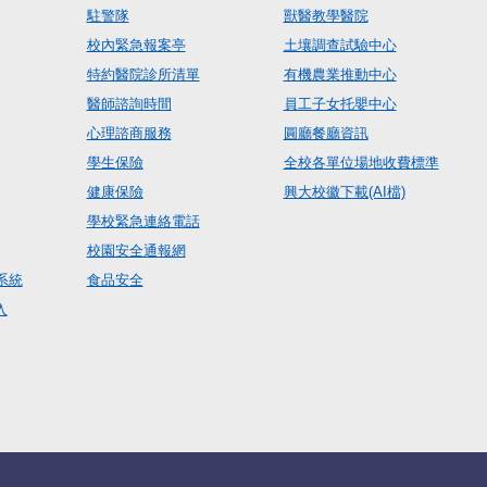
駐警隊
獸醫教學醫院
校內緊急報案亭
土壤調查試驗中心
特約醫院診所清單
有機農業推動中心
醫師諮詢時間
員工子女托嬰中心
心理諮商服務
圓廳餐廳資訊
學生保險
全校各單位場地收費標準
健康保險
興大校徽下載(AI檔)
學校緊急連絡電話
校園安全通報網
系統
食品安全
入