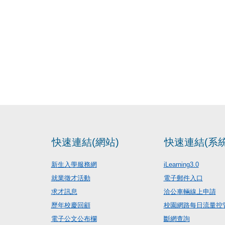
快速連結(網站)
快速連結(系統
新生入學服務網
iLearning3.0
就業徵才活動
電子郵件入口
求才訊息
洽公車輛線上申請
歷年校慶回顧
校園網路每日流量控
電子公文公布欄
斷網查詢