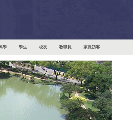
興學
學生
校友
教職員
家長訪客