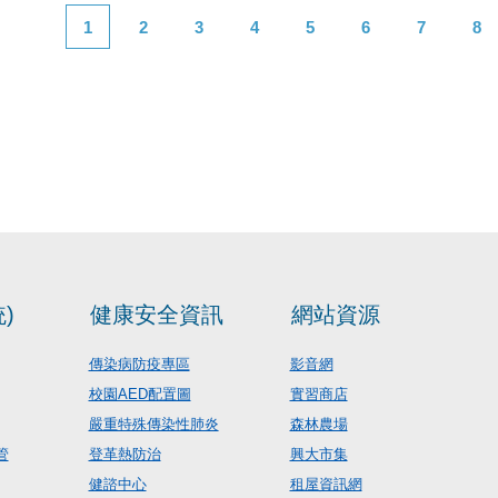
1
2
3
4
5
6
7
8
)
健康安全資訊
網站資源
傳染病防疫專區
影音網
校園AED配置圖
實習商店
嚴重特殊傳染性肺炎
森林農場
管
登革熱防治
興大市集
健諮中心
租屋資訊網