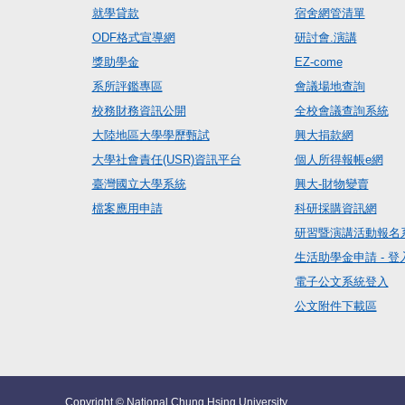
就學貸款
宿舍網管清單
ODF格式宣導網
研討會.演講
獎助學金
EZ-come
系所評鑑專區
會議場地查詢
校務財務資訊公開
全校會議查詢系統
大陸地區大學學歷甄試
興大捐款網
大學社會責任(USR)資訊平台
個人所得報帳e網
臺灣國立大學系統
興大-財物變賣
檔案應用申請
科研採購資訊網
研習暨演講活動報名
生活助學金申請 - 登
電子公文系統登入
公文附件下載區
Copyright © National Chung Hsing University