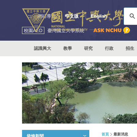
:::
網站導覽
中文版
English
校園
AED
臺灣國立大學系統
認識興大
教學
研究
行政
招生
首頁
最新消息
發燒新聞