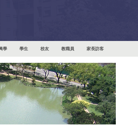
興學
學生
校友
教職員
家長訪客