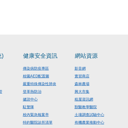
)
健康安全資訊
網站資源
傳染病防疫專區
影音網
校園AED配置圖
實習商店
嚴重特殊傳染性肺炎
森林農場
管
登革熱防治
興大市集
健諮中心
租屋資訊網
駐警隊
獸醫教學醫院
校內緊急報案亭
土壤調查試驗中心
特約醫院診所清單
有機農業推動中心