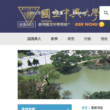
:::
網站導覽
中文版
English
校園
AED
臺灣國立大學系統
認識興大
教學
研究
行政
招生
首頁
最新消息
發燒新聞