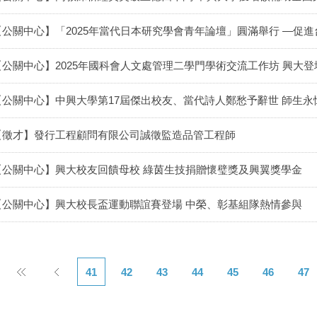
【公關中心】「2025年當代日本研究學會青年論壇」圓滿舉行 —促
【公關中心】2025年國科會人文處管理二學門學術交流工作坊 興大登
【公關中心】中興大學第17屆傑出校友、當代詩人鄭愁予辭世 師生永
【徵才】發行工程顧問有限公司誠徵監造品管工程師
【公關中心】興大校友回饋母校 綠茵生技捐贈懷璧獎及興翼獎學金
【公關中心】興大校長盃運動聯誼賽登場 中榮、彰基組隊熱情參與
41
42
43
44
45
46
47