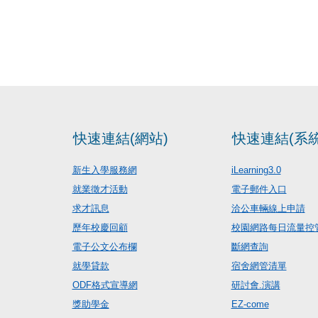
快速連結(網站)
快速連結(系統
新生入學服務網
iLearning3.0
就業徵才活動
電子郵件入口
求才訊息
洽公車輛線上申請
歷年校慶回顧
校園網路每日流量控
電子公文公布欄
斷網查詢
就學貸款
宿舍網管清單
ODF格式宣導網
研討會.演講
獎助學金
EZ-come