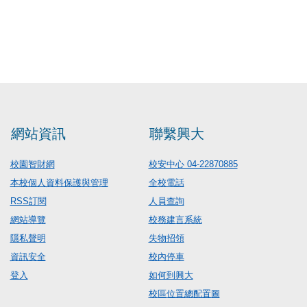
網站資訊
聯繫興大
校園智財網
校安中心 04-22870885
本校個人資料保護與管理
全校電話
RSS訂閱
人員查詢
網站導覽
校務建言系統
隱私聲明
失物招領
資訊安全
校內停車
登入
如何到興大
校區位置總配置圖