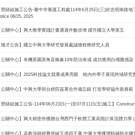
【營繕組施工公告-臺中市養護工程處114年6月25日(三)於忠明南路地下道
otice 06/25, 2025
【公關中心】興大教學實踐計畫通過件數倍增 躍升國立大學第五
【徵才公告】國立中興大學研究發展處誠徵校務研究人員
【公關中心】有機茶園茶角盲椿象10年防治有成 成功應用白殭菌感染
【公關中心】2025科技論文競賽成果亮眼 校內外學子展現跨域研究
【公關中心】中興大學與台經院簽署合作備忘錄 打造學研協作新典範
營繕組施工公告-114年06月23日(一)至07月11日(五)施工】Construction Not
【公關中心】興大精密所獲贈台灣西門子軟體工業高階計算流體力學 (C
【公關中心】高教深耕經費突破五億四千萬 中興大學獲增額補助全國