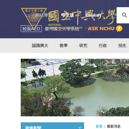
:::
網站導覽
中文版
English
校園
AED
臺灣國立大學系統
認識興大
教學
研究
行政
招生
首頁
最新消息
發燒新聞