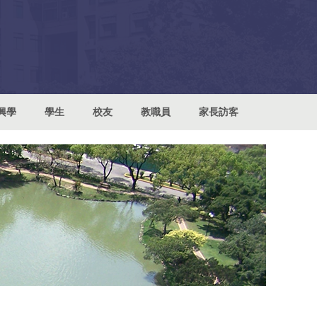
興學
學生
校友
教職員
家長訪客