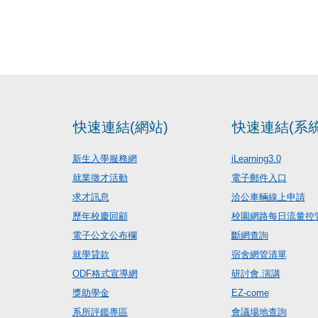
快速連結(網站)
快速連結(系統
新生入學服務網
iLearning3.0
就業徵才活動
電子郵件入口
求才訊息
洽公車輛線上申請
歷年校慶回顧
校園網路每日流量控
電子公文公布欄
斷網查詢
就學貸款
宿舍網管清單
ODF格式宣導網
研討會.演講
獎助學金
EZ-come
系所評鑑專區
會議場地查詢