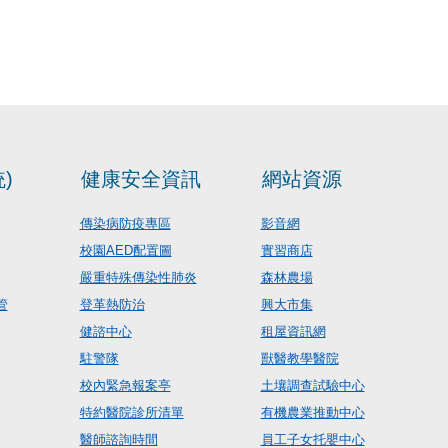
)
健康安全資訊
網站資源
傳染病防疫專區
影音網
校園AED配置圖
實習商店
嚴重特殊傳染性肺炎
森林農場
管
登革熱防治
興大市集
健諮中心
租屋資訊網
駐警隊
獸醫教學醫院
校內緊急報案亭
土壤調查試驗中心
特約醫院診所清單
有機農業推動中心
醫師諮詢時間
員工子女托嬰中心