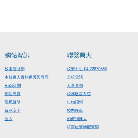
網站資訊
聯繫興大
校園智財網
校安中心 04-22870885
本校個人資料保護與管理
全校電話
RSS訂閱
人員查詢
網站導覽
校務建言系統
隱私聲明
失物招領
資訊安全
校內停車
登入
如何到興大
校區位置總配置圖