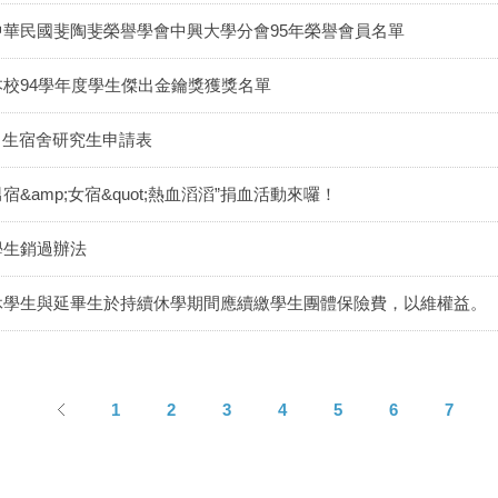
中華民國斐陶斐榮譽學會中興大學分會95年榮譽會員名單
本校94學年度學生傑出金鑰獎獲獎名單
男生宿舍研究生申請表
宿&amp;女宿&quot;熱血滔滔”捐血活動來囉！
學生銷過辦法
休學生與延畢生於持續休學期間應續繳學生團體保險費，以維權益。
1
2
3
4
5
6
7