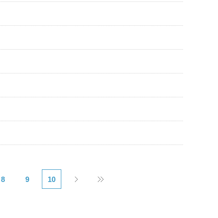
8
9
10