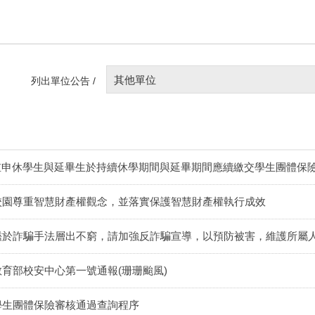
其他單位
列出單位公告 /
重申休學生與延畢生於持續休學期間與延畢期間應續繳交學生團體保
校園尊重智慧財產權觀念，並落實保護智慧財產權執行成效
鑑於詐騙手法層出不窮，請加強反詐騙宣導，以預防被害，維護所屬
教育部校安中心第一號通報(珊珊颱風)
學生團體保險審核通過查詢程序