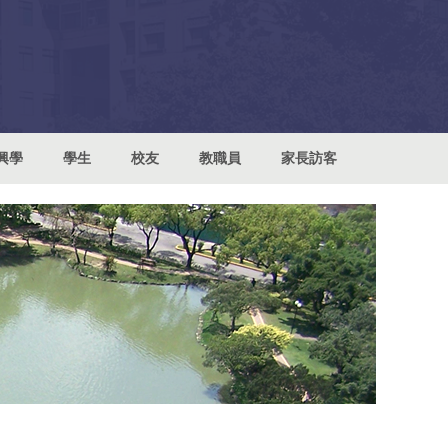
興學
學生
校友
教職員
家長訪客