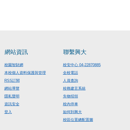
網站資訊
聯繫興大
校園智財網
校安中心 04-22870885
本校個人資料保護與管理
全校電話
RSS訂閱
人員查詢
網站導覽
校務建言系統
隱私聲明
失物招領
資訊安全
校內停車
登入
如何到興大
校區位置總配置圖