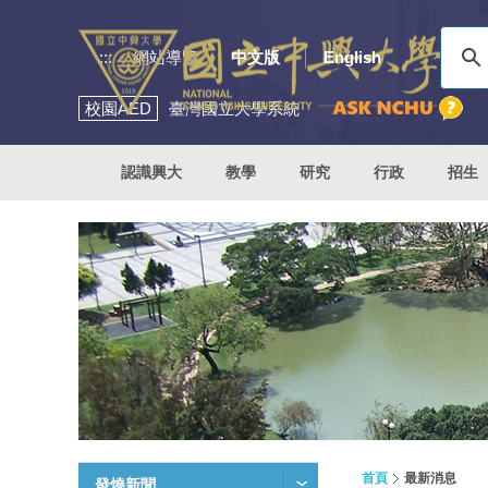
:::
網站導覽
中文版
English
校園
AED
臺灣國立大學系統
認識興大
教學
研究
行政
招生
首頁
最新消息
發燒新聞