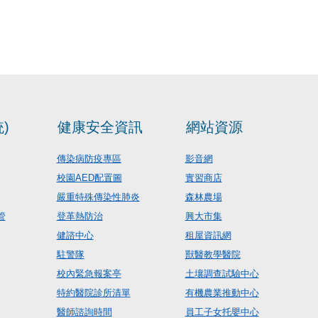
)
健康安全資訊
網站資源
傳染病防疫專區
影音網
校園AED配置圖
實習商店
嚴重特殊傳染性肺炎
森林農場
管
登革熱防治
興大市集
健諮中心
租屋資訊網
駐警隊
獸醫教學醫院
校內緊急報案亭
土壤調查試驗中心
特約醫院診所清單
有機農業推動中心
醫師諮詢時間
員工子女托嬰中心