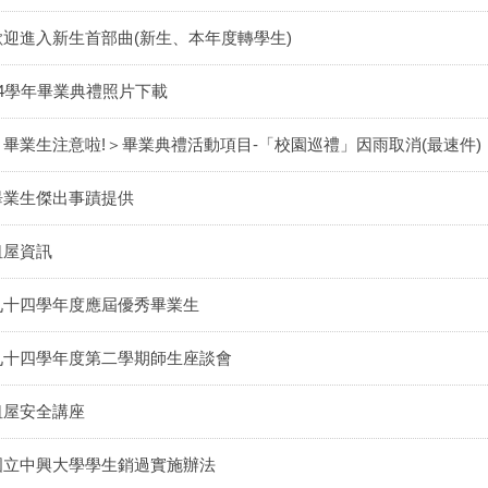
歡迎進入新生首部曲(新生、本年度轉學生)
94學年畢業典禮照片下載
＜畢業生注意啦!＞畢業典禮活動項目-「校園巡禮」因雨取消(最速件)
畢業生傑出事蹟提供
租屋資訊
九十四學年度應屆優秀畢業生
九十四學年度第二學期師生座談會
租屋安全講座
國立中興大學學生銷過實施辦法