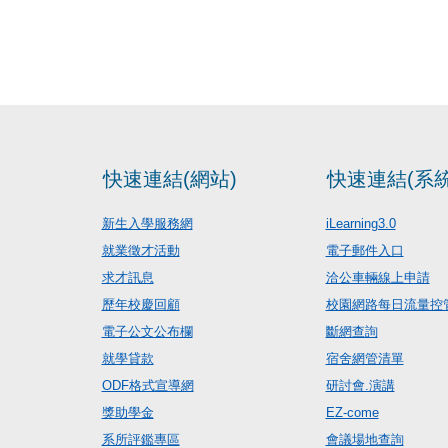
快速連結(網站)
快速連結(系統
新生入學服務網
iLearning3.0
就業徵才活動
電子郵件入口
求才訊息
洽公車輛線上申請
歷年校慶回顧
校園網路每日流量控
電子公文公布欄
斷網查詢
就學貸款
宿舍網管清單
ODF格式宣導網
研討會.演講
獎助學金
EZ-come
系所評鑑專區
會議場地查詢