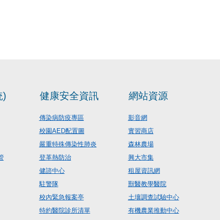
)
健康安全資訊
網站資源
傳染病防疫專區
影音網
校園AED配置圖
實習商店
嚴重特殊傳染性肺炎
森林農場
管
登革熱防治
興大市集
健諮中心
租屋資訊網
駐警隊
獸醫教學醫院
校內緊急報案亭
土壤調查試驗中心
特約醫院診所清單
有機農業推動中心