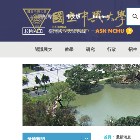
:::
網站導覽
中文版
English
校園
AED
臺灣國立大學系統
認識興大
教學
研究
行政
招生
首頁
最新消息
發燒新聞