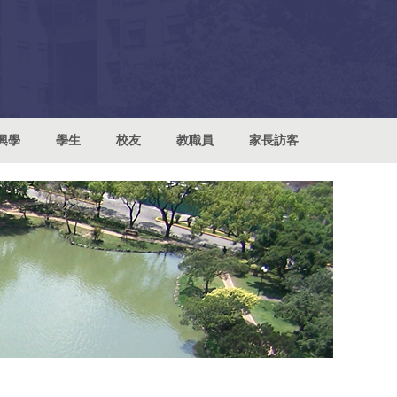
興學
學生
校友
教職員
家長訪客