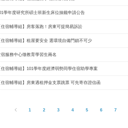
101學年度研究所碩士班新生床位抽籤申請公告
【住宿輔導組】房客落跑！房東可提簡易訴訟
【住宿輔導組】租屋要安全 選環境自備門鎖不可少
女宿服務中心徵教育學習生兩名
【住宿輔導組】101學年度經濟弱勢同學住宿助學專案
【住宿輔導組】房東遇租押金支票跳票 可先寄存證信函
1
2
3
4
5
6
7