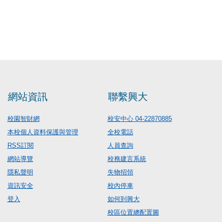
網站資訊
聯繫興大
校園智財網
校安中心 04-22870885
本校個人資料保護與管理
全校電話
RSS訂閱
人員查詢
網站導覽
校務建言系統
隱私聲明
失物招領
資訊安全
校內停車
登入
如何到興大
校區位置總配置圖