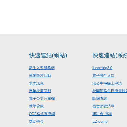
快速連結(網站)
快速連結(系統
新生入學服務網
iLearning3.0
就業徵才活動
電子郵件入口
求才訊息
洽公車輛線上申請
歷年校慶回顧
校園網路每日流量控
電子公文公布欄
斷網查詢
就學貸款
宿舍網管清單
ODF格式宣導網
研討會.演講
獎助學金
EZ-come