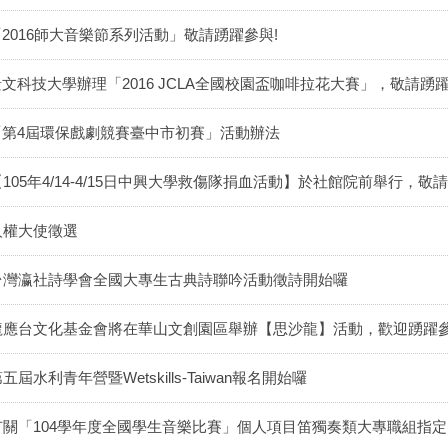
「2016師大音樂節系列活動」敬請踴躍參與!
景文科技大學辦理「2016 JCLA全國校園盃咖啡拉花大賽」，敬請踴躍
「第4屆環保戲劇競賽臺中市初賽」活動辦法
【105年4/14-4/15日中興大學救傷隊捐血活動】於社館院前舉行，敬請
人權大使徵選
台灣瀛社詩學會全國大專生古典詩聯吟活動徵詩開始囉
龍應台文化基金會將在華山文創園區舉辦【思沙龍】活動，歡迎踴躍參
五屆水利青年營暨Wetskills-Taiwan報名開始囉
有關「104學年度全國學生音樂比賽」個人項目笛獨奏類大專職組指