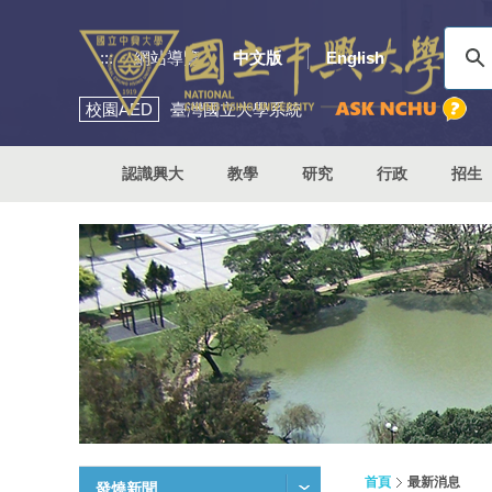
:::
網站導覽
中文版
English
校園
AED
臺灣國立大學系統
認識興大
教學
研究
行政
招生
首頁
最新消息
發燒新聞