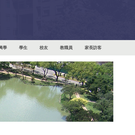
興學
學生
校友
教職員
家長訪客