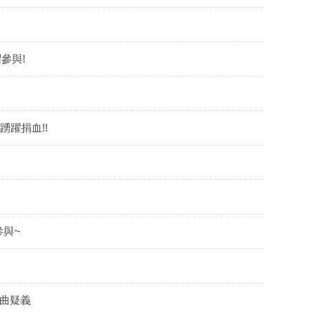
參與!
踴躍捐血!!
與~
定曲疑義