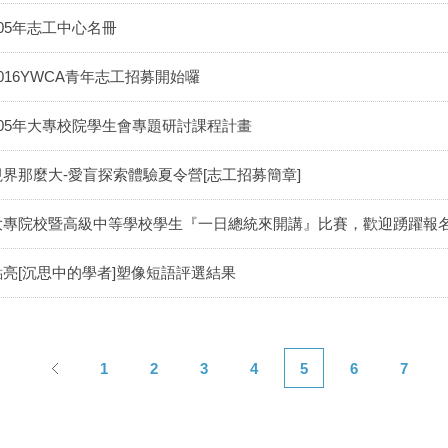
105年志工中心名冊
2016YWCA青年志工招募開始囉
105年大專校院學生會專題研討課程計畫
視界那麼大-愛盲探索體驗夏令營[志工招募簡章]
大專院校暨高級中等學校學生『一日總統來開講』比賽，歡迎踴躍報
點亮[沉思中的學者]塑像短語評選結果
1
2
3
4
5
6
7