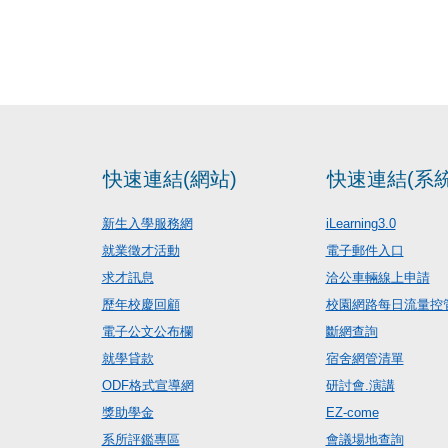
快速連結(網站)
快速連結(系統
新生入學服務網
iLearning3.0
就業徵才活動
電子郵件入口
求才訊息
洽公車輛線上申請
歷年校慶回顧
校園網路每日流量控
電子公文公布欄
斷網查詢
就學貸款
宿舍網管清單
ODF格式宣導網
研討會.演講
獎助學金
EZ-come
系所評鑑專區
會議場地查詢