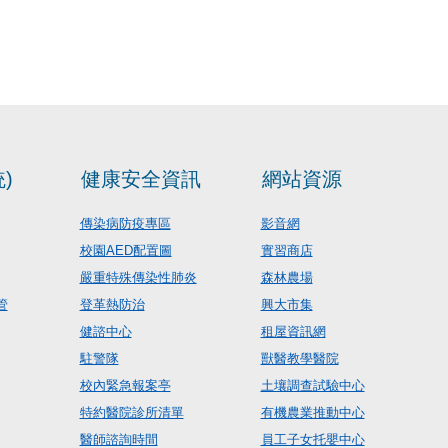
)
健康安全資訊
網站資源
傳染病防疫專區
影音網
校園AED配置圖
實習商店
嚴重特殊傳染性肺炎
森林農場
管
登革熱防治
興大市集
健諮中心
租屋資訊網
駐警隊
獸醫教學醫院
校內緊急報案亭
土壤調查試驗中心
特約醫院診所清單
有機農業推動中心
醫師諮詢時間
員工子女托嬰中心