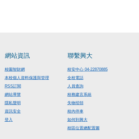
網站資訊
聯繫興大
校園智財網
校安中心 04-22870885
本校個人資料保護與管理
全校電話
RSS訂閱
人員查詢
網站導覽
校務建言系統
隱私聲明
失物招領
資訊安全
校內停車
登入
如何到興大
校區位置總配置圖