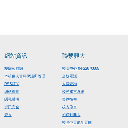
網站資訊
聯繫興大
校園智財網
校安中心 04-22870885
本校個人資料保護與管理
全校電話
RSS訂閱
人員查詢
網站導覽
校務建言系統
隱私聲明
失物招領
資訊安全
校內停車
登入
如何到興大
校區位置總配置圖