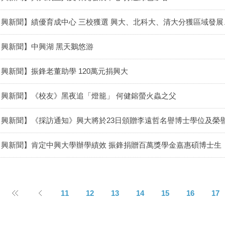
【興新聞】績優育成中心 三校獲選 興大、北科大、清大分獲區域發
【興新聞】中興湖 黑天鵝悠游
【興新聞】振鋒老董助學 120萬元捐興大
【興新聞】《校友》黑夜追「燈籠」 何健鎔螢火蟲之父
【興新聞】《採訪通知》興大將於23日頒贈李遠哲名譽博士學位及榮
【興新聞】肯定中興大學辦學績效 振鋒捐贈百萬獎學金嘉惠碩博士生
11
12
13
14
15
16
17