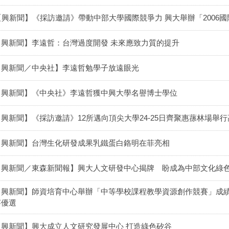
【興新聞】《採訪邀請》帶動中部大學國際競爭力 興大舉辦「2006
【興新聞】李遠哲：台灣過度開發 未來應致力質的提升
【興新聞／中央社】李遠哲勉學子放遠眼光
【興新聞】《中央社》李遠哲獲中興大學名譽博士學位
【興新聞】《採訪邀請》12所邁向頂尖大學24-25日齊聚惠蓀林場舉
【興新聞】台灣生化研發成果乳鐵蛋白鉻明在菲亮相
【興新聞／東森新聞報】興大人文研發中心揭牌 盼成為中部文化綠
【興新聞】師資培育中心舉辦「中等學校課程教學資源創作競賽」成績
賽優選
【興新聞】興大成立人文研究發展中心 打造綠色矽谷