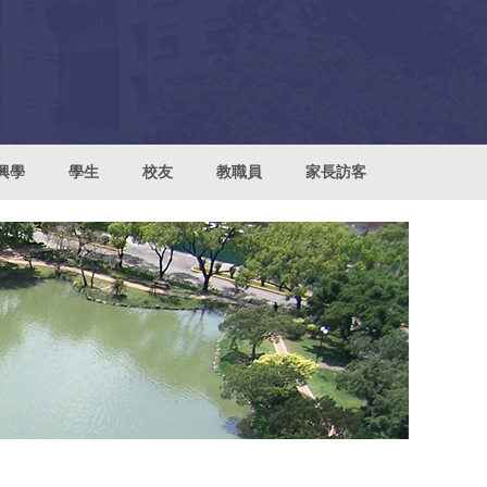
興學
學生
校友
教職員
家長訪客