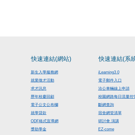
快速連結(網站)
快速連結(系統
新生入學服務網
iLearning3.0
就業徵才活動
電子郵件入口
求才訊息
洽公車輛線上申請
歷年校慶回顧
校園網路每日流量控
電子公文公布欄
斷網查詢
就學貸款
宿舍網管清單
ODF格式宣導網
研討會.演講
獎助學金
EZ-come