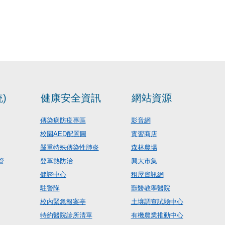
)
健康安全資訊
網站資源
傳染病防疫專區
影音網
校園AED配置圖
實習商店
嚴重特殊傳染性肺炎
森林農場
管
登革熱防治
興大市集
健諮中心
租屋資訊網
駐警隊
獸醫教學醫院
校內緊急報案亭
土壤調查試驗中心
特約醫院診所清單
有機農業推動中心