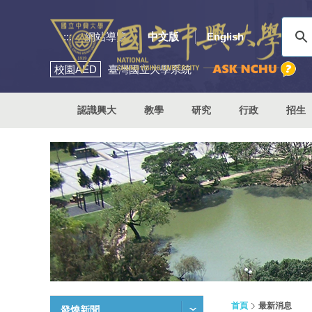
:::
網站導覽
中文版
English
校園
AED
臺灣國立大學系統
認識興大
教學
研究
行政
招生
首頁
最新消息
發燒新聞