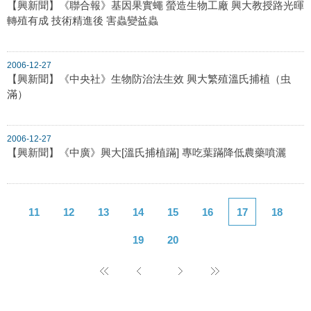
【興新聞】《聯合報》基因果實蠅 螢造生物工廠 興大教授路光暉
轉殖有成 技術精進後 害蟲變益蟲
2006-12-27
【興新聞】《中央社》生物防治法生效 興大繁殖溫氏捕植（虫
滿）
2006-12-27
【興新聞】《中廣》興大[溫氏捕植蹣] 專吃葉蹣降低農藥噴灑
11
12
13
14
15
16
17
18
19
20