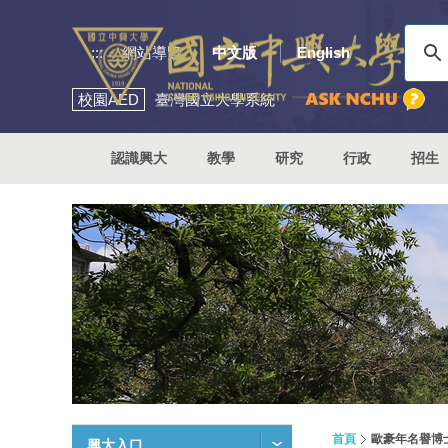
:::
網站導覽
中文版
English
校園
AED
臺灣國立大學系統
認識興大
教學
研究
行政
招生
首頁
歐豪年名譽博
興大入口