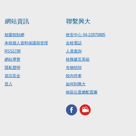
網站資訊
聯繫興大
校園智財網
校安中心 04-22870885
本校個人資料保護與管理
全校電話
RSS訂閱
人員查詢
網站導覽
校務建言系統
隱私聲明
失物招領
資訊安全
校內停車
登入
如何到興大
校區位置總配置圖