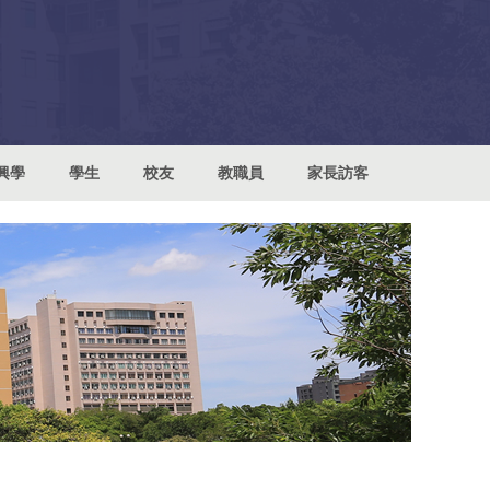
興學
學生
校友
教職員
家長訪客