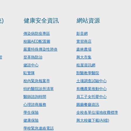
)
健康安全資訊
網站資源
傳染病防疫專區
影音網
校園AED配置圖
實習商店
嚴重特殊傳染性肺炎
森林農場
管
登革熱防治
興大市集
健諮中心
租屋資訊網
駐警隊
獸醫教學醫院
校內緊急報案亭
土壤調查試驗中心
特約醫院診所清單
有機農業推動中心
醫師諮詢時間
員工子女托嬰中心
心理諮商服務
圓廳餐廳資訊
學生保險
全校各單位場地收費標準
健康保險
興大校徽下載(AI檔)
學校緊急連絡電話