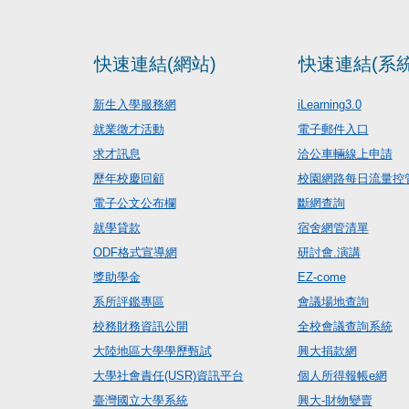
快速連結(網站)
快速連結(系統
新生入學服務網
iLearning3.0
就業徵才活動
電子郵件入口
求才訊息
洽公車輛線上申請
歷年校慶回顧
校園網路每日流量控
電子公文公布欄
斷網查詢
就學貸款
宿舍網管清單
ODF格式宣導網
研討會.演講
獎助學金
EZ-come
系所評鑑專區
會議場地查詢
校務財務資訊公開
全校會議查詢系統
大陸地區大學學歷甄試
興大捐款網
大學社會責任(USR)資訊平台
個人所得報帳e網
臺灣國立大學系統
興大-財物變賣