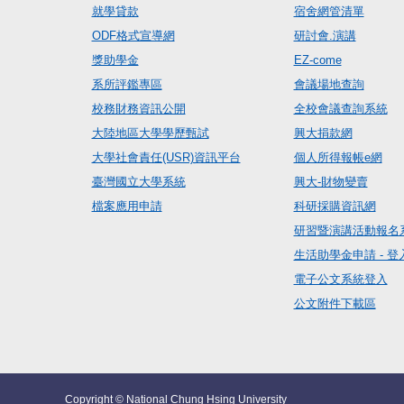
就學貸款
宿舍網管清單
ODF格式宣導網
研討會.演講
獎助學金
EZ-come
系所評鑑專區
會議場地查詢
校務財務資訊公開
全校會議查詢系統
大陸地區大學學歷甄試
興大捐款網
大學社會責任(USR)資訊平台
個人所得報帳e網
臺灣國立大學系統
興大-財物變賣
檔案應用申請
科研採購資訊網
研習暨演講活動報名
生活助學金申請 - 登
電子公文系統登入
公文附件下載區
Copyright © National Chung Hsing University