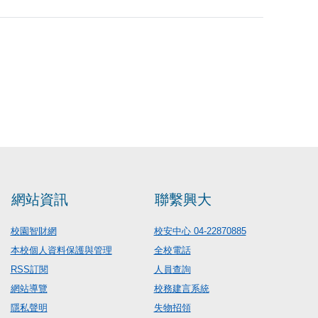
網站資訊
聯繫興大
校園智財網
校安中心 04-22870885
本校個人資料保護與管理
全校電話
RSS訂閱
人員查詢
網站導覽
校務建言系統
隱私聲明
失物招領