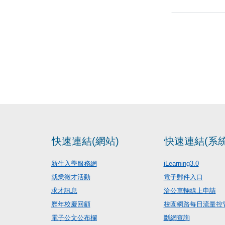
快速連結(網站)
快速連結(系統
新生入學服務網
iLearning3.0
就業徵才活動
電子郵件入口
求才訊息
洽公車輛線上申請
歷年校慶回顧
校園網路每日流量控
電子公文公布欄
斷網查詢