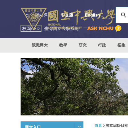
:::
網站導覽
中文版
English
校園
AED
臺灣國立大學系統
認識興大
教學
研究
行政
招生
首頁
校友活動-日程
興大入口