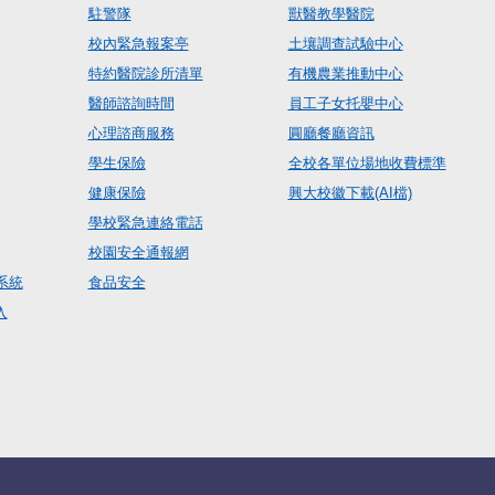
駐警隊
獸醫教學醫院
校內緊急報案亭
土壤調查試驗中心
特約醫院診所清單
有機農業推動中心
醫師諮詢時間
員工子女托嬰中心
心理諮商服務
圓廳餐廳資訊
學生保險
全校各單位場地收費標準
健康保險
興大校徽下載(AI檔)
學校緊急連絡電話
校園安全通報網
系統
食品安全
入