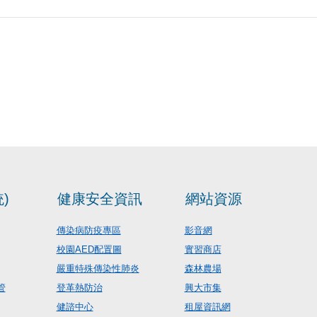
)
健康安全資訊
網站資源
傳染病防疫專區
影音網
校園AED配置圖
實習商店
嚴重特殊傳染性肺炎
森林農場
管
登革熱防治
興大市集
健諮中心
租屋資訊網