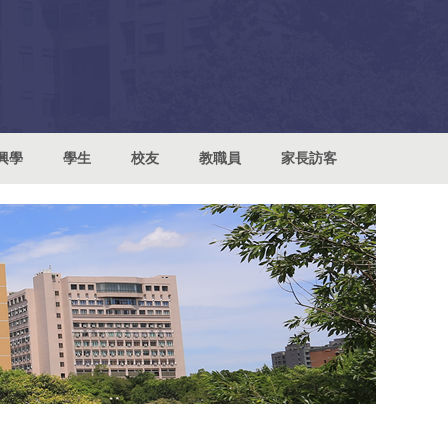
興學
學生
校友
教職員
家長訪客