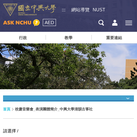
:::
網站導覽
NUST
AED
行政
教學
重要連結
首頁
校慶音樂會_表演團體簡介_中興大學清韻古箏社
請選擇 /