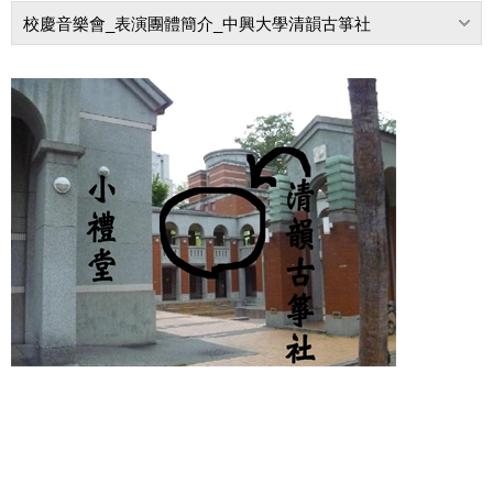
校慶音樂會_表演團體簡介_中興大學清韻古箏社