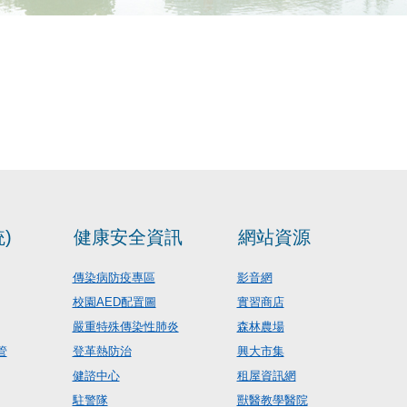
)
健康安全資訊
網站資源
傳染病防疫專區
影音網
校園AED配置圖
實習商店
嚴重特殊傳染性肺炎
森林農場
管
登革熱防治
興大市集
健諮中心
租屋資訊網
駐警隊
獸醫教學醫院