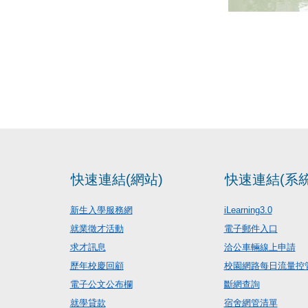
快速連結(網站)
快速連結(系統
新生入學服務網
iLearning3.0
就業徵才活動
電子郵件入口
求才訊息
洽公車輛線上申請
歷年校慶回顧
校園網路每日流量控
電子公文公布欄
斷網查詢
就學貸款
宿舍網管清單