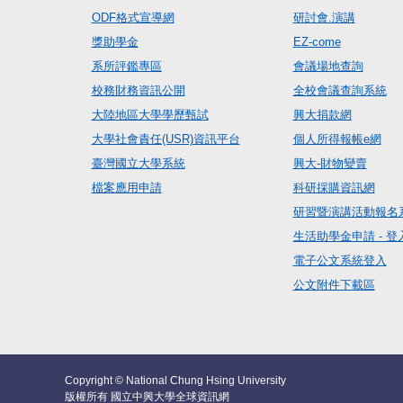
ODF格式宣導網
研討會.演講
獎助學金
EZ-come
系所評鑑專區
會議場地查詢
校務財務資訊公開
全校會議查詢系統
大陸地區大學學歷甄試
興大捐款網
大學社會責任(USR)資訊平台
個人所得報帳e網
臺灣國立大學系統
興大-財物變賣
檔案應用申請
科研採購資訊網
研習暨演講活動報名
生活助學金申請 - 登
電子公文系統登入
公文附件下載區
Copyright © National Chung Hsing University
版權所有 國立中興大學全球資訊網