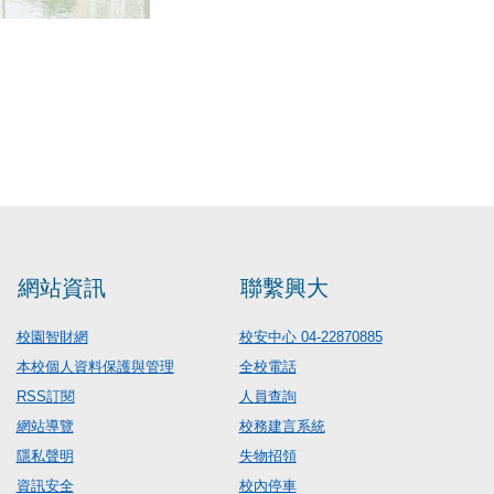
網站資訊
聯繫興大
校園智財網
校安中心 04-22870885
本校個人資料保護與管理
全校電話
RSS訂閱
人員查詢
網站導覽
校務建言系統
隱私聲明
失物招領
資訊安全
校內停車