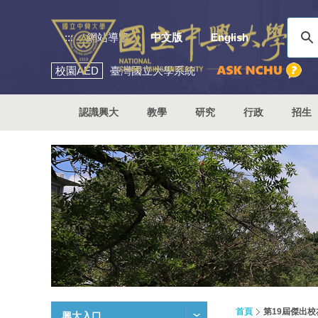
:::
網站導覽
中文版
English
校園
AED
臺灣國立大學系統
認識興大
教學
研究
行政
招生
首頁
第19屆傑出
興大入口