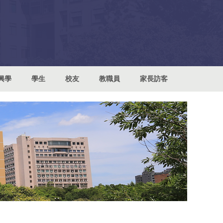
興學
學生
校友
教職員
家長訪客