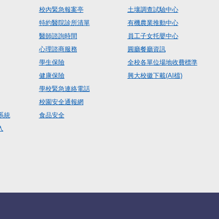
校內緊急報案亭
土壤調查試驗中心
特約醫院診所清單
有機農業推動中心
醫師諮詢時間
員工子女托嬰中心
心理諮商服務
圓廳餐廳資訊
學生保險
全校各單位場地收費標準
健康保險
興大校徽下載(AI檔)
學校緊急連絡電話
校園安全通報網
系統
食品安全
入