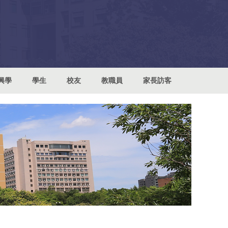
興學
學生
校友
教職員
家長訪客