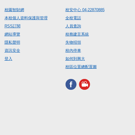
校園智財網
校安中心 04-22870885
本校個人資料保護與管理
全校電話
RSS訂閱
人員查詢
網站導覽
校務建言系統
隱私聲明
失物招領
資訊安全
校內停車
登入
如何到興大
校區位置總配置圖