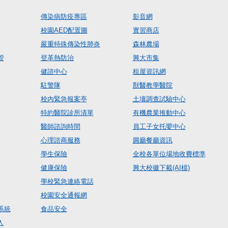
傳染病防疫專區
影音網
校園AED配置圖
實習商店
嚴重特殊傳染性肺炎
森林農場
管
登革熱防治
興大市集
健諮中心
租屋資訊網
駐警隊
獸醫教學醫院
校內緊急報案亭
土壤調查試驗中心
特約醫院診所清單
有機農業推動中心
醫師諮詢時間
員工子女托嬰中心
心理諮商服務
圓廳餐廳資訊
學生保險
全校各單位場地收費標準
健康保險
興大校徽下載(AI檔)
學校緊急連絡電話
校園安全通報網
系統
食品安全
入