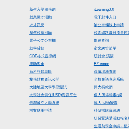
新生入學服務網
iLearning3.0
就業徵才活動
電子郵件入口
求才訊息
洽公車輛線上申請
歷年校慶回顧
校園網路每日流量控
電子公文公布欄
斷網查詢
就學貸款
宿舍網管清單
ODF格式宣導網
研討會.演講
獎助學金
EZ-come
系所評鑑專區
會議場地查詢
校務財務資訊公開
全校會議查詢系統
大陸地區大學學歷甄試
興大捐款網
大學社會責任(USR)資訊平台
個人所得報帳e網
臺灣國立大學系統
興大-財物變賣
檔案應用申請
科研採購資訊網
研習暨演講活動報名
生活助學金申請 - 登