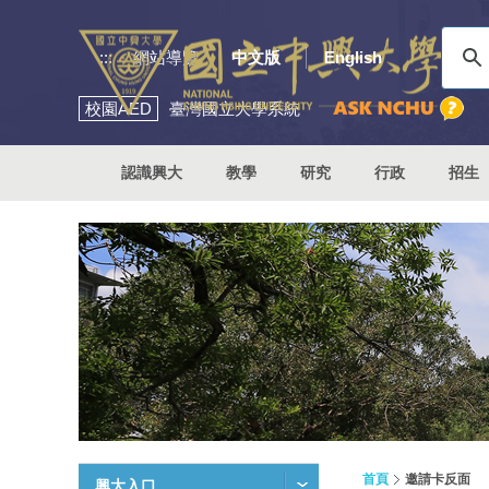
:::
網站導覽
中文版
English
校園
AED
臺灣國立大學系統
認識興大
教學
研究
行政
招生
首頁
邀請卡反面
興大入口