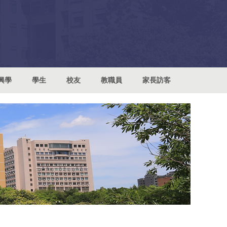
興學
學生
校友
教職員
家長訪客