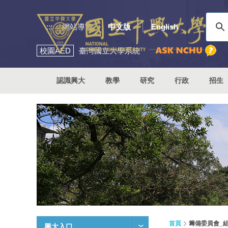
:::
網站導覽
中文版
English
校園
AED
臺灣國立大學系統
認識興大
教學
研究
行政
招生
首頁
籌備委員會_
興大入口