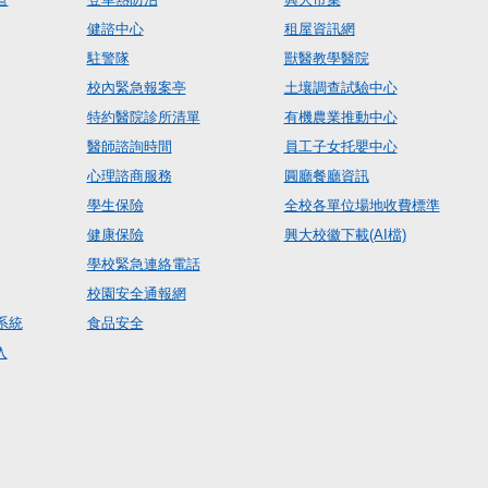
健諮中心
租屋資訊網
駐警隊
獸醫教學醫院
校內緊急報案亭
土壤調查試驗中心
特約醫院診所清單
有機農業推動中心
醫師諮詢時間
員工子女托嬰中心
心理諮商服務
圓廳餐廳資訊
學生保險
全校各單位場地收費標準
健康保險
興大校徽下載(AI檔)
學校緊急連絡電話
校園安全通報網
系統
食品安全
入