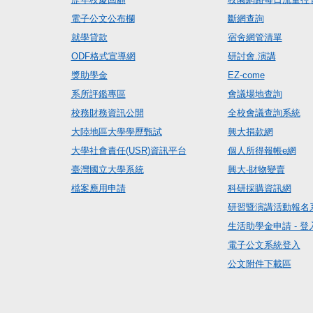
電子公文公布欄
斷網查詢
就學貸款
宿舍網管清單
ODF格式宣導網
研討會.演講
獎助學金
EZ-come
系所評鑑專區
會議場地查詢
校務財務資訊公開
全校會議查詢系統
大陸地區大學學歷甄試
興大捐款網
大學社會責任(USR)資訊平台
個人所得報帳e網
臺灣國立大學系統
興大-財物變賣
檔案應用申請
科研採購資訊網
研習暨演講活動報名
生活助學金申請 - 登
電子公文系統登入
公文附件下載區