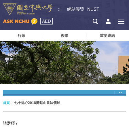
:::
網站導覽
NUST
AED
行政
教學
重要連結
首頁
七十從心2018簡銘山書法個展
請選擇 /