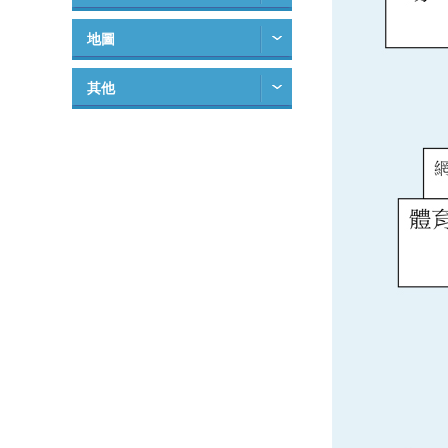
地圖
其他