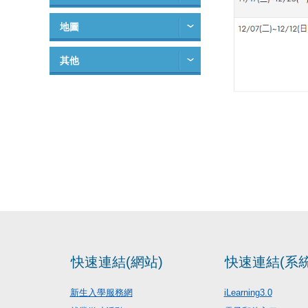
地圖
其他
快速連結(網站)
快速連結(系統
新生入學服務網
iLearning3.0